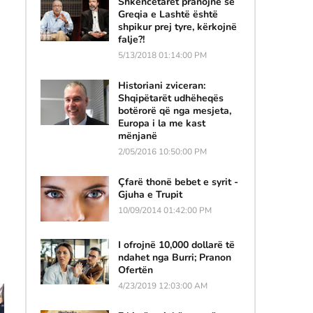
Shkencëtarët pranojnë se
Greqia e Lashtë është
shpikur prej tyre, kërkojnë
falje?!
5/13/2018 01:14:00 PM
Historiani zviceran:
Shqipëtarët udhëheqës
botërorë që nga mesjeta,
Europa i la me kast
mënjanë
2/05/2016 10:50:00 PM
Çfarë thonë bebet e syrit -
Gjuha e Trupit
10/09/2014 01:42:00 PM
I ofrojnë 10,000 dollarë të
ndahet nga Burri; Pranon
Ofertën
4/23/2019 12:03:00 AM