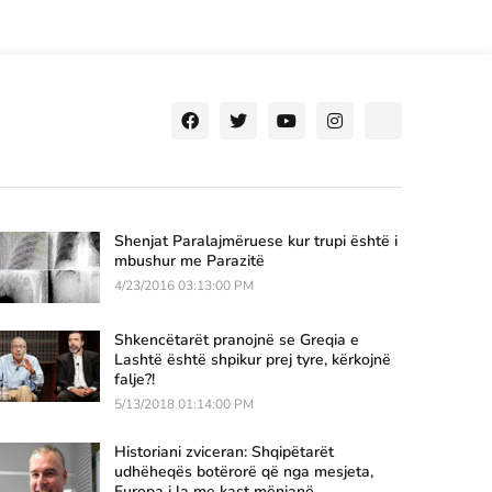
Shenjat Paralajmëruese kur trupi është i
mbushur me Parazitë
4/23/2016 03:13:00 PM
Shkencëtarët pranojnë se Greqia e
Lashtë është shpikur prej tyre, kërkojnë
falje?!
5/13/2018 01:14:00 PM
Historiani zviceran: Shqipëtarët
udhëheqës botërorë që nga mesjeta,
Europa i la me kast mënjanë