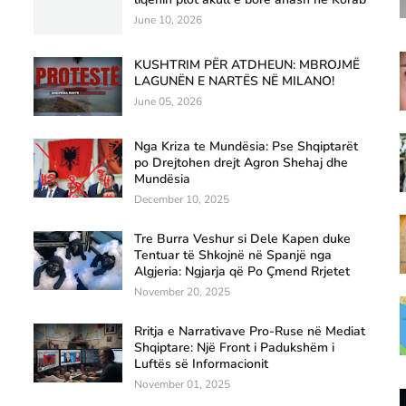
June 10, 2026
KUSHTRIM PËR ATDHEUN: MBROJMË
LAGUNËN E NARTËS NË MILANO!
June 05, 2026
Nga Kriza te Mundësia: Pse Shqiptarët
po Drejtohen drejt Agron Shehaj dhe
Mundësia
December 10, 2025
Tre Burra Veshur si Dele Kapen duke
Tentuar të Shkojnë në Spanjë nga
Algjeria: Ngjarja që Po Çmend Rrjetet
November 20, 2025
Rritja e Narrativave Pro-Ruse në Mediat
Shqiptare: Një Front i Padukshëm i
Luftës së Informacionit
November 01, 2025