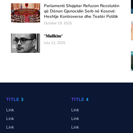
Parlamenti Shqiptar Refuzon Rezolutën
që Dënon Gjenocidin Serb në Kosovë:
Heshtje Kontroverse dhe Teatër Politik
October 19, 2025
"𝐌𝐚𝐥𝐥𝐤𝐢𝐦"
July 12, 2025
TITLE 3
TITLE 4
Link
Link
Link
Link
Link
Link