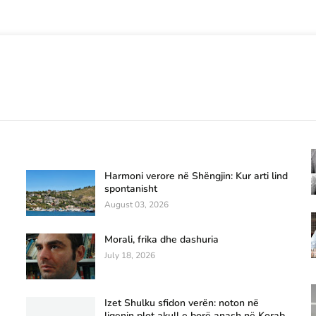
Harmoni verore në Shëngjin: Kur arti lind
spontanisht
August 03, 2026
Morali, frika dhe dashuria
July 18, 2026
Izet Shulku sfidon verën: noton në
liqenin plot akull e borë anash në Korab