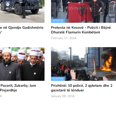
KOSOVA
be në Gjendje Gadishmërie
Protesta në Kosovë - Policit i Bëjnë
s'
Dhuratë Flamurin Kombëtarë
February 17, 2016
KOSOVA
 Pazarit, Zukorliç: Jam
Prishtinë: 10 policë, 2 qytetare dhe 2
Prejardhje
gazetarë të lënduar
16
January 09, 2016