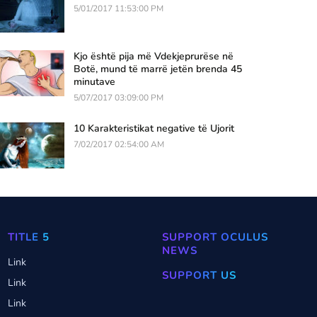
5/01/2017 11:53:00 PM
Kjo është pija më Vdekjeprurëse në
Botë, mund të marrë jetën brenda 45
minutave
5/07/2017 03:09:00 PM
10 Karakteristikat negative të Ujorit
7/02/2017 02:54:00 AM
TITLE 5
SUPPORT OCULUS
NEWS
Link
SUPPORT US
Link
Link