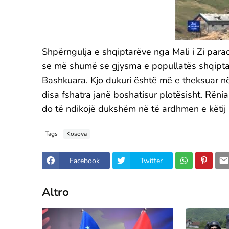
Shpërngulja e shqiptarëve nga Mali i Zi paraq
se më shumë se gjysma e popullatës shqiptare
Bashkuara. Kjo dukuri është më e theksuar në 
disa fshatra janë boshatisur plotësisht. Rën
do të ndikojë dukshëm në të ardhmen e këtij 
Tags
Kosova
Facebook
Twitter
Altro