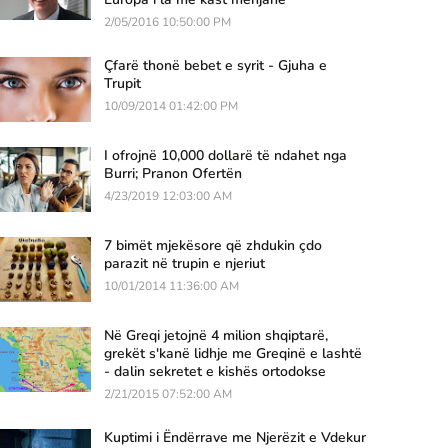
2/05/2016 10:50:00 PM
Çfarë thonë bebet e syrit - Gjuha e
Trupit
10/09/2014 01:42:00 PM
I ofrojnë 10,000 dollarë të ndahet nga
Burri; Pranon Ofertën
4/23/2019 12:03:00 AM
7 bimët mjekësore që zhdukin çdo
parazit në trupin e njeriut
10/01/2014 11:36:00 AM
Në Greqi jetojnë 4 milion shqiptarë,
grekët s'kanë lidhje me Greqinë e lashtë
- dalin sekretet e kishës ortodokse
2/21/2015 07:52:00 AM
Kuptimi i Ëndërrave me Njerëzit e Vdekur