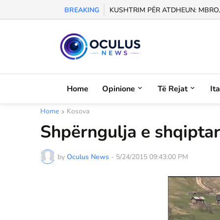
BREAKING
KUSHTRIM PËR ATDHEUN: MBROJM
Home
Opinione
Të Rejat
It
Home
Kosova
Shpërngulja e shqiptar
by
Oculus News
-
5/24/2015 09:43:00 PM