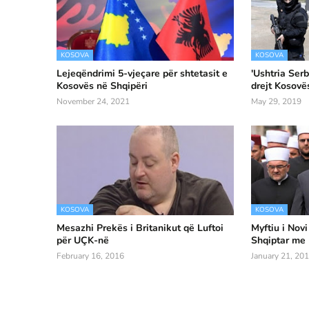
KOSOVA
KOSOVA
Lejeqëndrimi 5-vjeçare për shtetasit e
'Ushtria Ser
Kosovës në Shqipëri
drejt Kosovë
November 24, 2021
May 29, 2019
KOSOVA
KOSOVA
Mesazhi Prekës i Britanikut që Luftoi
Myftiu i Novi
për UÇK-në
Shqiptar me 
February 16, 2016
January 21, 20