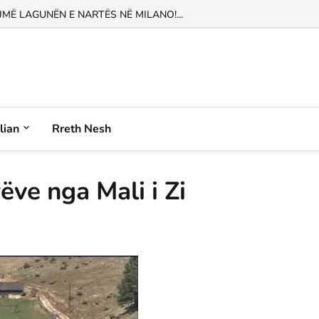
Ë LAGUNËN E NARTËS NË MILANO!...
alian
Rreth Nesh
ëve nga Mali i Zi