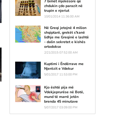
7 bimët mjekësore që
zhdukin çdo parazit në
trupin e njeriut
10/01/2014 11:36:00 AM
Në Greqi jetojnë 4 milion
shqiptarë, grekët s'kanë
lidhje me Greqinë e lashtë
- dalin sekretet e kishës
ortodokse
2/21/2015 07:52:00 AM
Kuptimi i Ëndërrave me
Njerëzit e Vdekur
5/01/2017 11:53:00 PM
Kjo është pija më
Vdekjeprurëse në Botë,
mund të marrë jetën
brenda 45 minutave
5/07/2017 03:09:00 PM