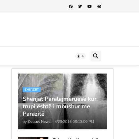
SHENDET
Shenjat Paralajmëruese kur
trupi është i mbushur me
Parazitë
by
Oculus News
-
4/23/2016 03:13:00 PM