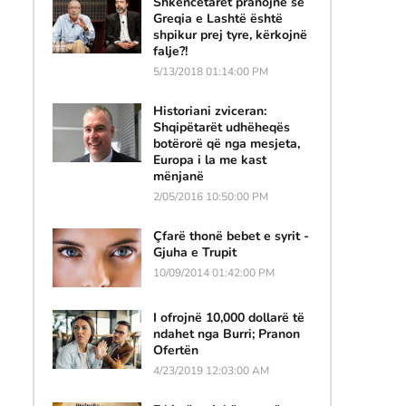
Shkencëtarët pranojnë se
Greqia e Lashtë është
shpikur prej tyre, kërkojnë
falje?!
5/13/2018 01:14:00 PM
Historiani zviceran:
Shqipëtarët udhëheqës
botërorë që nga mesjeta,
Europa i la me kast
mënjanë
2/05/2016 10:50:00 PM
Çfarë thonë bebet e syrit -
Gjuha e Trupit
10/09/2014 01:42:00 PM
I ofrojnë 10,000 dollarë të
ndahet nga Burri; Pranon
Ofertën
4/23/2019 12:03:00 AM