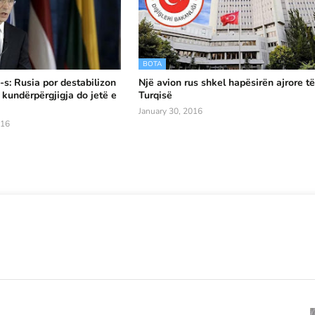
BOTA
-s: Rusia por destabilizon
Një avion rus shkel hapësirën ajrore t
 kundërpërgjigja do jetë e
Turqisë
January 30, 2016
016