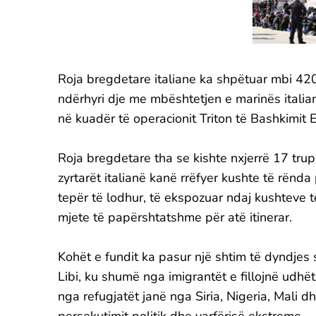
Roja bregdetare italiane ka shpëtuar mbi 42
ndërhyri dje me mbështetjen e marinës italia
në kuadër të operacionit Triton të Bashkimit 
Roja bregdetare tha se kishte nxjerrë 17 trup
zyrtarët italianë kanë rrëfyer kushte të rënda
tepër të lodhur, të ekspozuar ndaj kushteve 
mjete të papërshtatshme për atë itinerar.
Kohët e fundit ka pasur një shtim të dyndjes 
Libi, ku shumë nga imigrantët e fillojnë udhëti
nga refugjatët janë nga Siria, Nigeria, Mali d