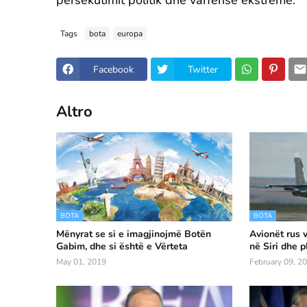
persekutimit politik dhe varfërisë ekstreme.
Tags
bota
europa
Facebook
Twitter
Altro
BOTA
BOTA
Mënyrat se si e imagjinojmë Botën
Avionët rus v
Gabim, dhe si është e Vërteta
në Siri dhe p
May 01, 2019
February 09, 2