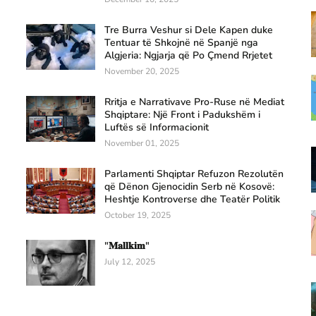
Tre Burra Veshur si Dele Kapen duke
Tentuar të Shkojnë në Spanjë nga
Algjeria: Ngjarja që Po Çmend Rrjetet
November 20, 2025
Rritja e Narrativave Pro-Ruse në Mediat
Shqiptare: Një Front i Padukshëm i
Luftës së Informacionit
November 01, 2025
Parlamenti Shqiptar Refuzon Rezolutën
që Dënon Gjenocidin Serb në Kosovë:
Heshtje Kontroverse dhe Teatër Politik
October 19, 2025
"𝐌𝐚𝐥𝐥𝐤𝐢𝐦"
July 12, 2025