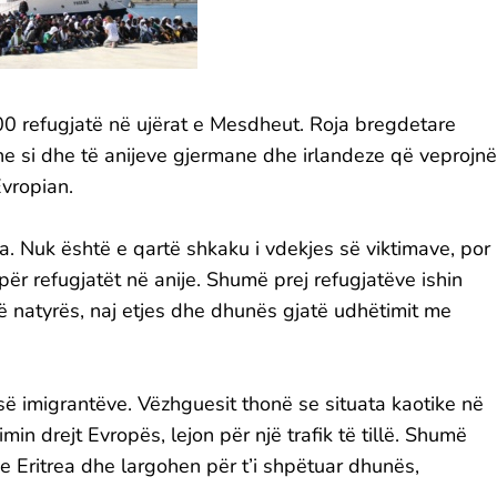
00 refugjatë në ujërat e Mesdheut. Roja bregdetare
ne si dhe të anijeve gjermane dhe irlandeze që veprojnë
Evropian.
a. Nuk është e qartë shkaku i vdekjes së viktimave, por
 për refugjatët në anije. Shumë prej refugjatëve ishin
të natyrës, naj etjes dhe dhunës gjatë udhëtimit me
së imigrantëve. Vëzhguesit thonë se situata kaotike në
min drejt Evropës, lejon për një trafik të tillë. Shumë
he Eritrea dhe largohen për t’i shpëtuar dhunës,