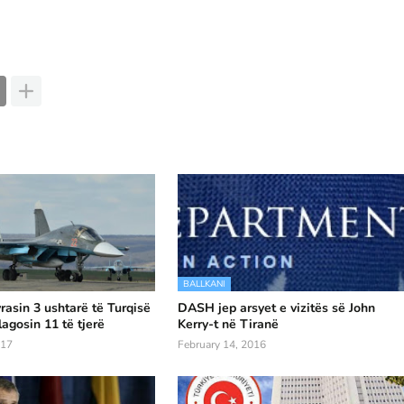
BALLKANI
rasin 3 ushtarë të Turqisë
DASH jep arsyet e vizitës së John
lagosin 11 të tjerë
Kerry-t në Tiranë
017
February 14, 2016