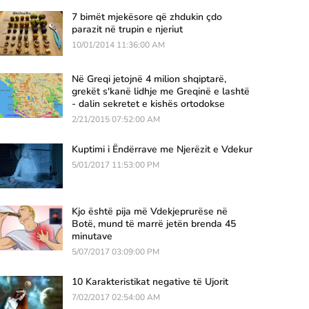
7 bimët mjekësore që zhdukin çdo
parazit në trupin e njeriut
10/01/2014 11:36:00 AM
Në Greqi jetojnë 4 milion shqiptarë,
grekët s'kanë lidhje me Greqinë e lashtë
- dalin sekretet e kishës ortodokse
2/21/2015 07:52:00 AM
Kuptimi i Ëndërrave me Njerëzit e Vdekur
5/01/2017 11:53:00 PM
Kjo është pija më Vdekjeprurëse në
Botë, mund të marrë jetën brenda 45
minutave
5/07/2017 03:09:00 PM
10 Karakteristikat negative të Ujorit
7/02/2017 02:54:00 AM