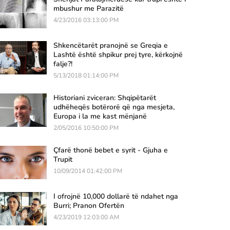
mbushur me Parazitë
4/23/2016 03:13:00 PM
Shkencëtarët pranojnë se Greqia e
Lashtë është shpikur prej tyre, kërkojnë
falje?!
5/13/2018 01:14:00 PM
Historiani zviceran: Shqipëtarët
udhëheqës botërorë që nga mesjeta,
Europa i la me kast mënjanë
2/05/2016 10:50:00 PM
Çfarë thonë bebet e syrit - Gjuha e
Trupit
10/09/2014 01:42:00 PM
I ofrojnë 10,000 dollarë të ndahet nga
Burri; Pranon Ofertën
4/23/2019 12:03:00 AM