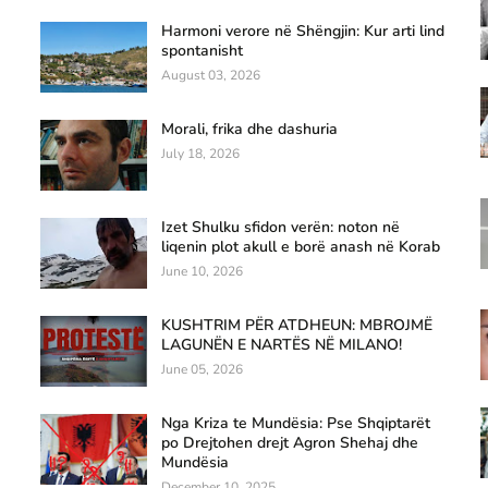
Harmoni verore në Shëngjin: Kur arti lind
spontanisht
August 03, 2026
Morali, frika dhe dashuria
July 18, 2026
Izet Shulku sfidon verën: noton në
liqenin plot akull e borë anash në Korab
June 10, 2026
KUSHTRIM PËR ATDHEUN: MBROJMË
LAGUNËN E NARTËS NË MILANO!
June 05, 2026
Nga Kriza te Mundësia: Pse Shqiptarët
po Drejtohen drejt Agron Shehaj dhe
Mundësia
December 10, 2025