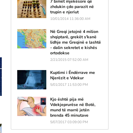
7 bimët mjekësore që
zhdukin çdo parazit në
trupin e njeriut
10/01/2014 11:36:00 AM
Në Greqi jetojnë 4 milion
shqiptarë, grekët s'kanë
lidhje me Greqinë e lashtë
- dalin sekretet e kishës
ortodokse
2/21/2015 07:52:00 AM
Kuptimi i Ëndërrave me
Njerëzit e Vdekur
5/01/2017 11:53:00 PM
Kjo është pija më
Vdekjeprurëse në Botë,
mund të marrë jetën
brenda 45 minutave
5/07/2017 03:09:00 PM