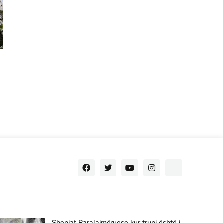
ë
Shenjat Paralajmëruese kur trupi është i