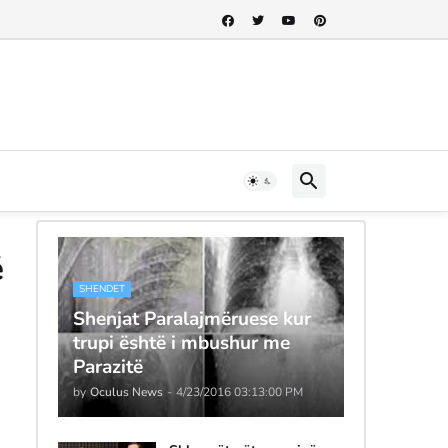
ë
SHENDET
Shenjat Paralajmëruese kur
trupi është i mbushur me
Parazitë
by
Oculus News
-
4/23/2016 03:13:00 PM