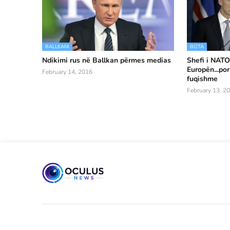
BALLKANI
BOTA
Ndikimi rus në Ballkan përmes medias
Shefi i NATO
Europën...por
February 14, 2016
fuqishme
February 13, 2