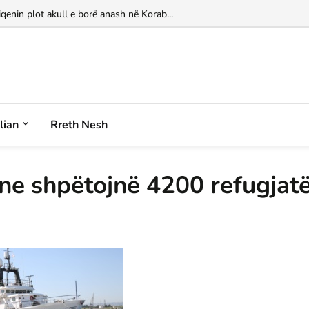
iqenin plot akull e borë anash në Korab...
alian
Rreth Nesh
ane shpëtojnë 4200 refugjat