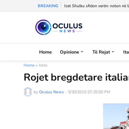
BREAKING
Izet Shulku sfidon verën: noton në l
Home
Opinione
Të Rejat
It
Home
bota
Rojet bregdetare itali
by
Oculus News
-
5/30/2015 07:20:00 PM