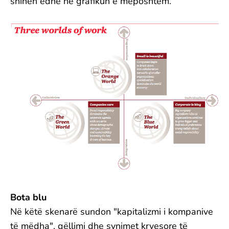
shihen edhe në grafikun e mëposhtëm.
Bota blu
Në këtë skenarë sundon "kapitalizmi i kompanive
të mëdha", qëllimi dhe synimet kryesore të