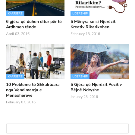
KARRIERE
LIDERSHIP
6 gjëra që duhen ditur për të
5 Mënyra se si Njerëzit
Ardhmen tënde
Kreativ Rikarikohen
April 03, 2016
February 13, 2016
KARRIERE
LIDERSHIP
10 Probleme të Shkaktuara
5 Gjëra që Njerëzit Pozitiv
nga Vendimarrja e
Bëjnë Ndryshe
Menaxherëve
January 23, 2016
February 07, 2016