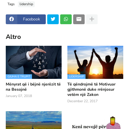
Tags
lidership
Facebook
Altro
GJUHA E TRUPIT
LIDERSHIP
Mënyrat që i bëjnë njerëzit të
Të qëndrojmë të Motivuar
na Besojnë
gjithmonë duke rrënjosur
vetëm një Zakon
January 07, 2018
December 22, 2017