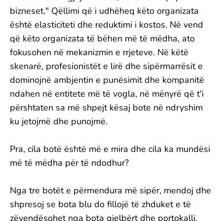
bizneset." Qëllimi që i udhëheq këto organizata
është elasticiteti dhe reduktimi i kostos. Në vend
që këto organizata të bëhen më të mëdha, ato
fokusohen në mekanizmin e rrjeteve. Në këtë
skenarë, profesionistët e lirë dhe sipërmarrësit e
dominojnë ambjentin e punësimit dhe kompanitë
ndahen në entitete më të vogla, në mënyrë që t'i
përshtaten sa më shpejt kësaj bote në ndryshim
ku jetojmë dhe punojmë.
Pra, cila botë është më e mira dhe cila ka mundësi
më të mëdha për të ndodhur?
Nga tre botët e përmendura më sipër, mendoj dhe
shpresoj se bota blu do fillojë të zhduket e të
zëvendësohet nga bota gjelbërt dhe portokalli.