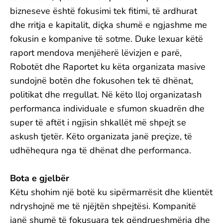
bizneseve është fokusimi tek fitimi, të ardhurat
dhe rritja e kapitalit, diçka shumë e ngjashme me
fokusin e kompanive të sotme. Duke lexuar këtë
raport mendova menjëherë lëvizjen e parë,
Robotët dhe Raportet ku këta organizata masive
sundojnë botën dhe fokusohen tek të dhënat,
politikat dhe rregullat. Në këto lloj organizatash
performanca individuale e sfumon skuadrën dhe
super të aftët i ngjisin shkallët më shpejt se
askush tjetër. Këto organizata janë preçize, të
udhëhequra nga të dhënat dhe performanca.
Bota e gjelbër
Këtu shohim një botë ku sipërmarrësit dhe klientët
ndryshojnë me të njëjtën shpejtësi. Kompanitë
janë shumë të fokusuara tek qëndrueshmëria dhe