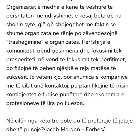
Organizatat e mëdha e kanë të vështirë të
përshtaten me ndryshimet e kësaj bota që na
shohin sytë, gjë që shpjegohet me faktin se
shumë organizata në rënje po zëvendësojnë
"trashëgiminë" e organizatës. Përfshirja e
komunitetit, qëndrueshmëria dhe fokusimi tek
prosperiteti, në vend të fokusimit tek përfitimet,
po fillojnë të bëhen njësitë e reja matëse të
suksesit. Jo vetëm kjo, por shumica e kompanive
me të cilat unë kontaktoj, po planifikojnë të rrisin
kontigjentet e fuqisë punëtore dhe ekonomia e
profesioneve të lira po lulëzon.
Në cilën nga këto tre botë do të preferoje të jetoje
dhe të punoje?/Jacob Morgan - Forbes/.