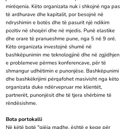
mirëqenia. Këto organizata nuk i shkojnë nga pas
të ardhurave dhe kapitalit, por besojnë në
ndryshimin e botës dhe të pasurit një ndikim
pozitiv në shoqëri dhe në mjedis. Punë elastike
dhe orare të pranueshme pune, nga 5 në 9 orë.
Këto organizata investojnë shumë në
bashkëpunimin me teknologjinë dhe në zgjidhjen
e problemeve përmes konferencave, për të
shmangur udhëtimin e punonjëse. Bashkëpunimi
dhe bashkëkrijimi përqafohet masivisht nga këto
organizata duke ndërvepruar me klientët,
partnerët, punonjësit dhe të tjera shërbime të
rëndësishme.
Bota portokalli
Në këtë botë "gjëja madhe, është e keqe për