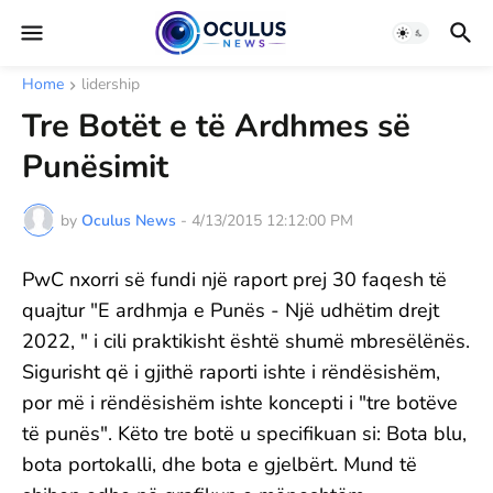
Home
lidership
Tre Botët e të Ardhmes së
Punësimit
by
Oculus News
-
4/13/2015 12:12:00 PM
PwC nxorri së fundi një raport prej 30 faqesh të
quajtur "E ardhmja e Punës - Një udhëtim drejt
2022, " i cili praktikisht është shumë mbresëlënës.
Sigurisht që i gjithë raporti ishte i rëndësishëm,
por më i rëndësishëm ishte koncepti i "tre botëve
të punës". Këto tre botë u specifikuan si: Bota blu,
bota portokalli, dhe bota e gjelbërt. Mund të