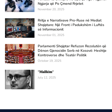
Ngjarja që Po Çmend Rrjetet
November 20, 2025
Rritja e Narrativave Pro-Ruse në Mediat
Shqiptare: Një Front i Padukshëm i Luftës
së Informacionit
November 01, 2025
Parlamenti Shqiptar Refuzon Rezolutën që
Dënon Gjenocidin Serb në Kosovë: Heshtje
Kontroverse dhe Teatër Politik
October 19, 2025
"𝐌𝐚𝐥𝐥𝐤𝐢𝐦"
July 12, 2025