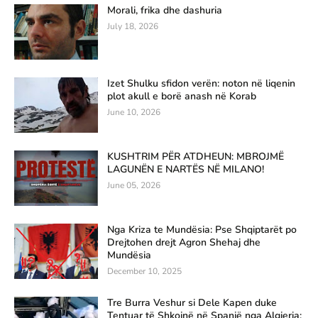
Morali, frika dhe dashuria
July 18, 2026
Izet Shulku sfidon verën: noton në liqenin
plot akull e borë anash në Korab
June 10, 2026
KUSHTRIM PËR ATDHEUN: MBROJMË
LAGUNËN E NARTËS NË MILANO!
June 05, 2026
Nga Kriza te Mundësia: Pse Shqiptarët po
Drejtohen drejt Agron Shehaj dhe
Mundësia
December 10, 2025
Tre Burra Veshur si Dele Kapen duke
Tentuar të Shkojnë në Spanjë nga Algjeria: