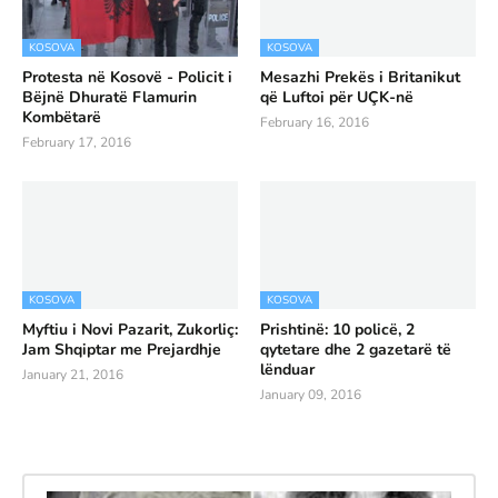
KOSOVA
KOSOVA
Protesta në Kosovë - Policit i
Mesazhi Prekës i Britanikut
Bëjnë Dhuratë Flamurin
që Luftoi për UÇK-në
Kombëtarë
February 16, 2016
February 17, 2016
KOSOVA
KOSOVA
Myftiu i Novi Pazarit, Zukorliç:
Prishtinë: 10 policë, 2
Jam Shqiptar me Prejardhje
qytetare dhe 2 gazetarë të
lënduar
January 21, 2016
January 09, 2016