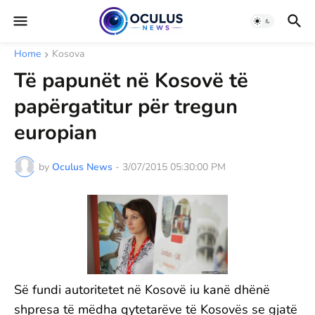
Home
Kosova
Të papunët në Kosovë të
papërgatitur për tregun
europian
by
Oculus News
-
3/07/2015 05:30:00 PM
Së fundi autoritetet në Kosovë iu kanë dhënë
shpresa të mëdha qytetarëve të Kosovës se gjatë