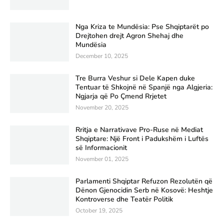
Nga Kriza te Mundësia: Pse Shqiptarët po
Drejtohen drejt Agron Shehaj dhe
Mundësia
December 10, 2025
Tre Burra Veshur si Dele Kapen duke
Tentuar të Shkojnë në Spanjë nga Algjeria:
Ngjarja që Po Çmend Rrjetet
November 20, 2025
Rritja e Narrativave Pro-Ruse në Mediat
Shqiptare: Një Front i Padukshëm i Luftës
së Informacionit
November 01, 2025
Parlamenti Shqiptar Refuzon Rezolutën që
Dënon Gjenocidin Serb në Kosovë: Heshtje
Kontroverse dhe Teatër Politik
October 19, 2025