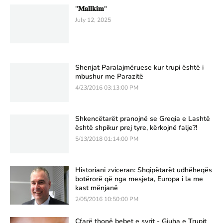
"𝐌𝐚𝐥𝐥𝐤𝐢𝐦"
July 12, 2025
Shenjat Paralajmëruese kur trupi është i
mbushur me Parazitë
4/23/2016 03:13:00 PM
Shkencëtarët pranojnë se Greqia e Lashtë
është shpikur prej tyre, kërkojnë falje?!
5/13/2018 01:14:00 PM
Historiani zviceran: Shqipëtarët udhëheqës
botërorë që nga mesjeta, Europa i la me
kast mënjanë
2/05/2016 10:50:00 PM
Çfarë thonë bebet e syrit - Gjuha e Trupit