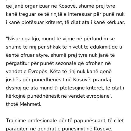
që janë organizuar në Kosovë, shumë prej tyre
kanë treguar se të rinjtë e interesuar për punë nuk
i kanë plotësuar kriteret, të cilat ata i kanë kërkuar.
“Nisur nga kjo, mund të vijmë në përfundim se
shumë të rinj për shkak të nivelit të edukimit që u
është ofruar atyre, shumë prej tyre nuk janë të
përgatitur për punët sezonale që ofrohen në
vendet e Evropës. Këta të rinj nuk kanë qenë
joshës për punëdhënësit në Kosovë, prandaj
dyshoj që ata mund t’i plotësojnë kriteret, të cilat i
kërkojnë punëdhënësit në vendet evropiane”,
thotë Mehmeti.
Trajnime profesionale për të papunësuarit, të cilët
paraqiten në qendrat e punësimit në Kosovë,