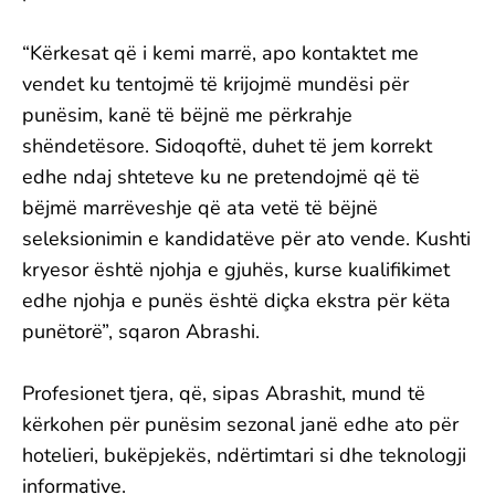
“Kërkesat që i kemi marrë, apo kontaktet me
vendet ku tentojmë të krijojmë mundësi për
punësim, kanë të bëjnë me përkrahje
shëndetësore. Sidoqoftë, duhet të jem korrekt
edhe ndaj shteteve ku ne pretendojmë që të
bëjmë marrëveshje që ata vetë të bëjnë
seleksionimin e kandidatëve për ato vende. Kushti
kryesor është njohja e gjuhës, kurse kualifikimet
edhe njohja e punës është diçka ekstra për këta
punëtorë”, sqaron Abrashi.
Profesionet tjera, që, sipas Abrashit, mund të
kërkohen për punësim sezonal janë edhe ato për
hotelieri, bukëpjekës, ndërtimtari si dhe teknologji
informative.