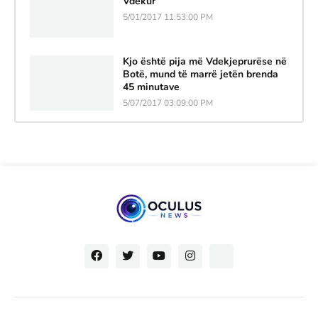
Vdekur
5/01/2017 11:53:00 PM
Kjo është pija më Vdekjeprurëse në
Botë, mund të marrë jetën brenda
45 minutave
5/07/2017 03:09:00 PM