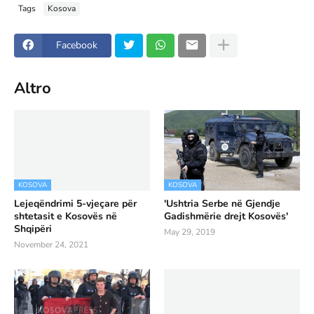
Tags
Kosova
Facebook
Altro
KOSOVA
KOSOVA
Lejeqëndrimi 5-vjeçare për
'Ushtria Serbe në Gjendje
shtetasit e Kosovës në
Gadishmërie drejt Kosovës'
Shqipëri
May 29, 2019
November 24, 2021