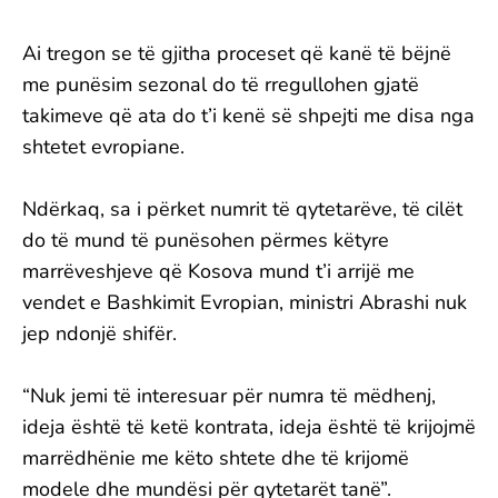
Ai tregon se të gjitha proceset që kanë të bëjnë
me punësim sezonal do të rregullohen gjatë
takimeve që ata do t’i kenë së shpejti me disa nga
shtetet evropiane.
Ndërkaq, sa i përket numrit të qytetarëve, të cilët
do të mund të punësohen përmes këtyre
marrëveshjeve që Kosova mund t’i arrijë me
vendet e Bashkimit Evropian, ministri Abrashi nuk
jep ndonjë shifër.
“Nuk jemi të interesuar për numra të mëdhenj,
ideja është të ketë kontrata, ideja është të krijojmë
marrëdhënie me këto shtete dhe të krijomë
modele dhe mundësi për qytetarët tanë”.