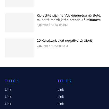
Kjo është pija më Vdekjeprurëse në Botë,
mund të marrë jetën brenda 45 minutave
5/07/2017 03:09:00 PM
10 Karakteristikat negative të Ujorit
7/02/2017 02:54:00 AM
TITLE 1
TITLE 2
Link
Link
Link
Link
Link
Link