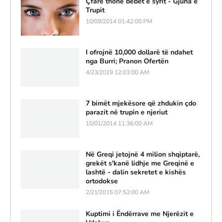
Çfarë thonë bebet e syrit - Gjuha e
Trupit
10/09/2014 01:42:00 PM
I ofrojnë 10,000 dollarë të ndahet
nga Burri; Pranon Ofertën
4/23/2019 12:03:00 AM
7 bimët mjekësore që zhdukin çdo
parazit në trupin e njeriut
10/01/2014 11:36:00 AM
Në Greqi jetojnë 4 milion shqiptarë,
grekët s'kanë lidhje me Greqinë e
lashtë - dalin sekretet e kishës
ortodokse
2/21/2015 07:52:00 AM
Kuptimi i Ëndërrave me Njerëzit e