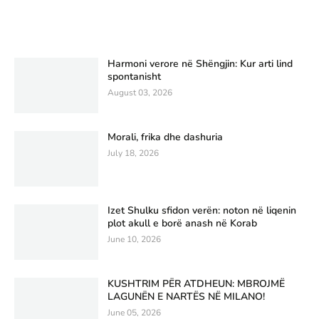
Harmoni verore në Shëngjin: Kur arti lind
spontanisht
August 03, 2026
Morali, frika dhe dashuria
July 18, 2026
Izet Shulku sfidon verën: noton në liqenin
plot akull e borë anash në Korab
June 10, 2026
KUSHTRIM PËR ATDHEUN: MBROJMË
LAGUNËN E NARTËS NË MILANO!
June 05, 2026