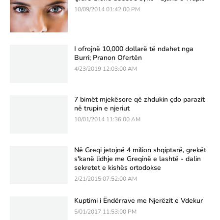
10/09/2014 01:42:00 PM
I ofrojnë 10,000 dollarë të ndahet nga
Burri; Pranon Ofertën
4/23/2019 12:03:00 AM
7 bimët mjekësore që zhdukin çdo parazit
në trupin e njeriut
10/01/2014 11:36:00 AM
Në Greqi jetojnë 4 milion shqiptarë, grekët
s'kanë lidhje me Greqinë e lashtë - dalin
sekretet e kishës ortodokse
2/21/2015 07:52:00 AM
Kuptimi i Ëndërrave me Njerëzit e Vdekur
5/01/2017 11:53:00 PM