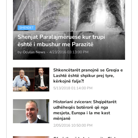
SHENDET
Shenjat Paralajmëruese kur trupi
është i mbushur me Parazitë
by
Oculus News
-
4/23/2016 03:13:00 PM
Shkencëtarët pranojnë se Greqia e
Lashtë është shpikur prej tyre,
kërkojnë falje?!
5/13/2018 01:14:00 PM
Historiani zviceran: Shqipëtarët
udhëheqës botërorë që nga
mesjeta, Europa i la me kast
mënjanë
2/05/2016 10:50:00 PM