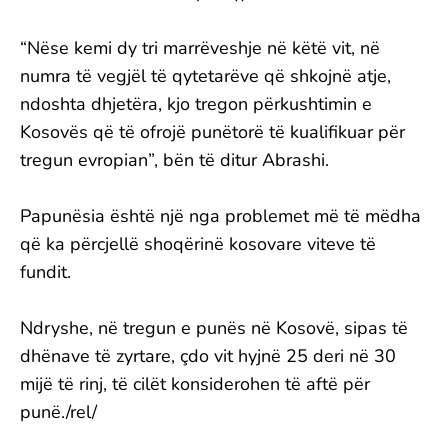
“Nëse kemi dy tri marrëveshje në këtë vit, në
numra të vegjël të qytetarëve që shkojnë atje,
ndoshta dhjetëra, kjo tregon përkushtimin e
Kosovës që të ofrojë punëtorë të kualifikuar për
tregun evropian”, bën të ditur Abrashi.
Papunësia është një nga problemet më të mëdha
që ka përcjellë shoqërinë kosovare viteve të
fundit.
Ndryshe, në tregun e punës në Kosovë, sipas të
dhënave të zyrtare, çdo vit hyjnë 25 deri në 30
mijë të rinj, të cilët konsiderohen të aftë për
punë./rel/