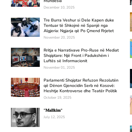
Mundësia
December 10, 2025
Tre Burra Veshur si Dele Kapen duke
Tentuar të Shkojnë në Spanjë nga
Algjeria: Ngjarja që Po Çmend Rrjetet
November 20, 2025
Rritja e Narrativave Pro-Ruse në Mediat
Shqiptare: Një Front i Padukshëm i
Luftës së Informacionit
November 01, 2025
Parlamenti Shqiptar Refuzon Rezolutën
që Dënon Gjenocidin Serb në Kosovë:
Heshtje Kontroverse dhe Teatër Politik
October 19, 2025
"𝐌𝐚𝐥𝐥𝐤𝐢𝐦"
July 12, 2025