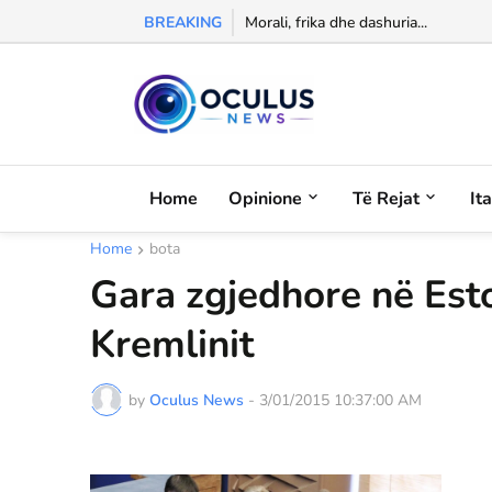
BREAKING
Morali, frika dhe dashuria...
Home
Opinione
Të Rejat
It
Home
bota
Gara zgjedhore në Es
Kremlinit
by
Oculus News
-
3/01/2015 10:37:00 AM