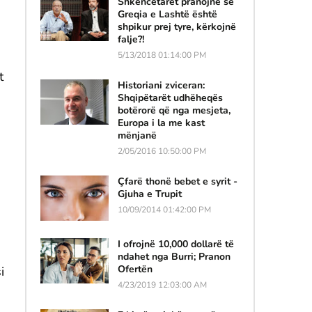
Shkencëtarët pranojnë se
Greqia e Lashtë është
shpikur prej tyre, kërkojnë
falje?!
5/13/2018 01:14:00 PM
t
Historiani zviceran:
Shqipëtarët udhëheqës
botërorë që nga mesjeta,
Europa i la me kast
mënjanë
2/05/2016 10:50:00 PM
Çfarë thonë bebet e syrit -
Gjuha e Trupit
10/09/2014 01:42:00 PM
I ofrojnë 10,000 dollarë të
ndahet nga Burri; Pranon
Ofertën
i
4/23/2019 12:03:00 AM