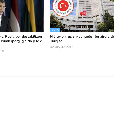
BOTA
-s: Rusia por destabilizon
Një avion rus shkel hapësirën ajrore t
 kundërpërgjigja do jetë e
Turqisë
January 30, 2016
016