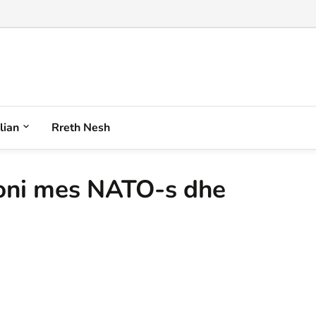
alian
Rreth Nesh
toni mes NATO-s dhe