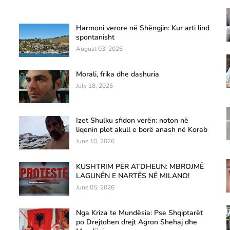
Harmoni verore në Shëngjin: Kur arti lind
spontanisht
August 03, 2026
Morali, frika dhe dashuria
July 18, 2026
Izet Shulku sfidon verën: noton në
liqenin plot akull e borë anash në Korab
June 10, 2026
KUSHTRIM PËR ATDHEUN: MBROJMË
LAGUNËN E NARTËS NË MILANO!
June 05, 2026
Nga Kriza te Mundësia: Pse Shqiptarët
po Drejtohen drejt Agron Shehaj dhe