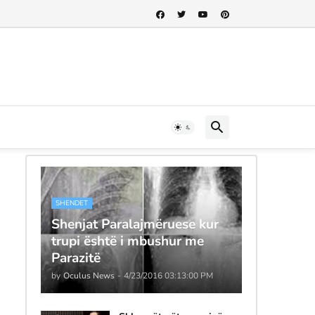
SHENDET
Shenjat Paralajmëruese kur
trupi është i mbushur me
Parazitë
by
Oculus News
-
4/23/2016 03:13:00 PM