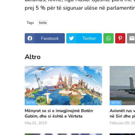
prej 5 % për të siguruar ulëse në parlamenti
Tags
bota
Facebook
Twitter
Altro
BOTA
BOTA
Mënyrat se si e imagjinojmë Botën
Avionët rus v
Gabim, dhe si është e Vërteta
në Siri dhe p
May 01, 2019
February 09, 2