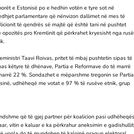
orët e Estonisë po e hedhin votën e tyre sot në
edhjet parlamentare që nënvizon dallimet në mes të
licionit të qendrës së majtë që është tani në pushtet
 opozitës pro Kremlinit që përkrahet kryesisht nga rusë
ik.
eministri Taavi Roivas, pritet të mbaj pushtetin sipas të
pas këtyre të dhënave, Partia e Reformave do të marrë
ë marrë 22 %. Sondazhet e mëparshme tregonin se Partia
sinë, udhëheqë me votat e 97 % të rusëve etnik, grup
ndshme që të gjej partner për koalicion pasi udhëheqës
isaar, vitin e kaluar e ka përkrahur aneksimin e gadishullit
 të vogla do të mundohen të kalojnë pragun elektoral