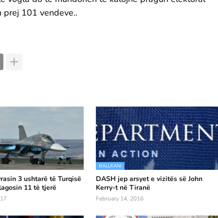
n prej 101 vendeve..
BALLKANI
rasin 3 ushtarë të Turqisë
DASH jep arsyet e vizitës së John
lagosin 11 të tjerë
Kerry-t në Tiranë
017
February 14, 2016