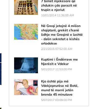
7 bimët mjekësore që
zhdukin çdo parazit në
trupin e njeriut
10/01/2014 11:36:00 AM
Në Greqi jetojnë 4 milion
shqiptarë, grekët s'kanë
lidhje me Greqinë e lashtë
- dalin sekretet e kishës
ortodokse
2/21/2015 07:52:00 AM
Kuptimi i Ëndërrave me
Njerëzit e Vdekur
5/01/2017 11:53:00 PM
Kjo është pija më
Vdekjeprurëse në Botë,
mund të marrë jetën
brenda 45 minutave
5/07/2017 03:09:00 PM