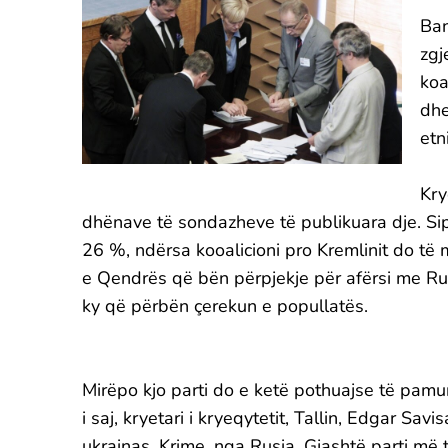
Ban
zgj
koa
dhe
etn
Kry
dhënave të sondazheve të publikuara dje. Si
26 %, ndërsa kooalicioni pro Kremlinit do t
e Qendrës që bën përpjekje për afërsi me Ru
ky që përbën çerekun e popullatës.
Mirëpo kjo parti do e ketë pothuajse të pamu
i saj, kryetari i kryeqytetit, Tallin, Edgar Sav
ukrainas, Krime, nga Rusia. Gjashtë parti më