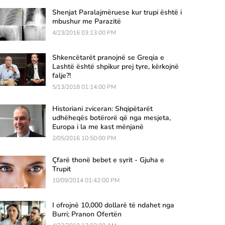
Shenjat Paralajmëruese kur trupi është i
mbushur me Parazitë
4/23/2016 03:13:00 PM
Shkencëtarët pranojnë se Greqia e
Lashtë është shpikur prej tyre, kërkojnë
falje?!
5/13/2018 01:14:00 PM
Historiani zviceran: Shqipëtarët
udhëheqës botërorë që nga mesjeta,
Europa i la me kast mënjanë
2/05/2016 10:50:00 PM
Çfarë thonë bebet e syrit - Gjuha e
Trupit
10/09/2014 01:42:00 PM
I ofrojnë 10,000 dollarë të ndahet nga
Burri; Pranon Ofertën