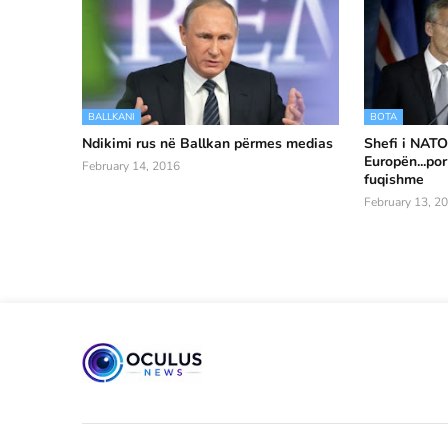
BALLKANI
BOTA
Ndikimi rus në Ballkan përmes medias
Shefi i NATO
Europën...por
February 14, 2016
fuqishme
February 13, 2