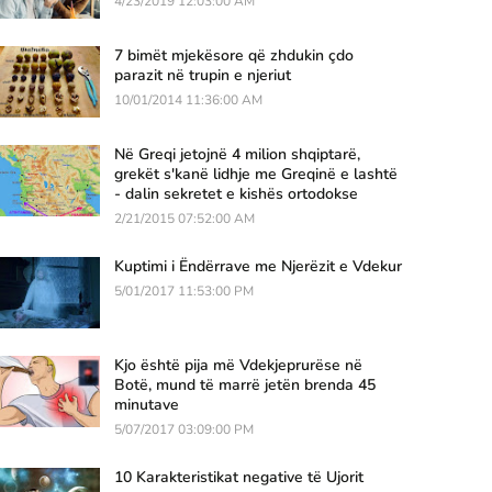
4/23/2019 12:03:00 AM
7 bimët mjekësore që zhdukin çdo
parazit në trupin e njeriut
10/01/2014 11:36:00 AM
Në Greqi jetojnë 4 milion shqiptarë,
grekët s'kanë lidhje me Greqinë e lashtë
- dalin sekretet e kishës ortodokse
2/21/2015 07:52:00 AM
Kuptimi i Ëndërrave me Njerëzit e Vdekur
5/01/2017 11:53:00 PM
Kjo është pija më Vdekjeprurëse në
Botë, mund të marrë jetën brenda 45
minutave
5/07/2017 03:09:00 PM
10 Karakteristikat negative të Ujorit