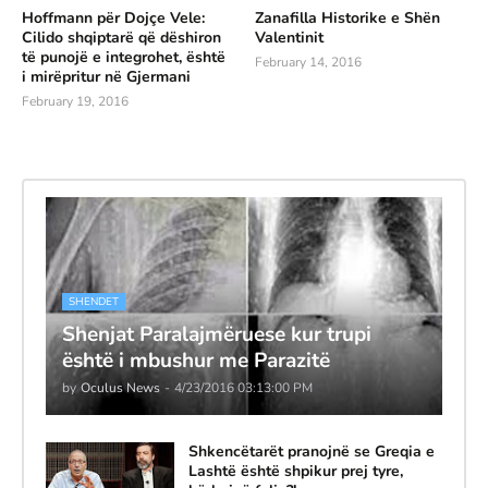
Hoffmann për Dojçe Vele:
Zanafilla Historike e Shën
Cilido shqiptarë që dëshiron
Valentinit
të punojë e integrohet, është
February 14, 2016
i mirëpritur në Gjermani
February 19, 2016
SHENDET
Shenjat Paralajmëruese kur trupi
është i mbushur me Parazitë
by
Oculus News
-
4/23/2016 03:13:00 PM
Shkencëtarët pranojnë se Greqia e
Lashtë është shpikur prej tyre,