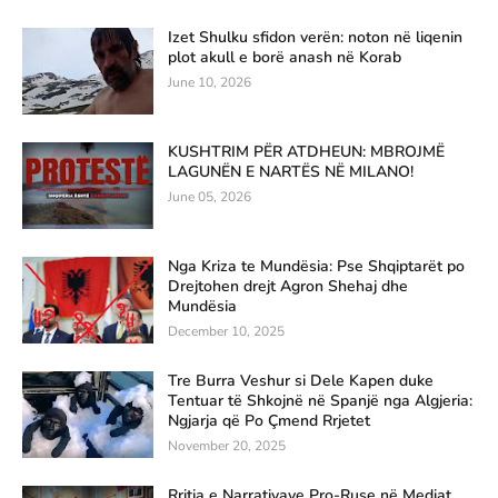
Izet Shulku sfidon verën: noton në liqenin
plot akull e borë anash në Korab
June 10, 2026
KUSHTRIM PËR ATDHEUN: MBROJMË
LAGUNËN E NARTËS NË MILANO!
June 05, 2026
Nga Kriza te Mundësia: Pse Shqiptarët po
Drejtohen drejt Agron Shehaj dhe
Mundësia
December 10, 2025
Tre Burra Veshur si Dele Kapen duke
Tentuar të Shkojnë në Spanjë nga Algjeria:
Ngjarja që Po Çmend Rrjetet
November 20, 2025
Rritja e Narrativave Pro-Ruse në Mediat