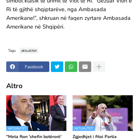
simbol klasik të urimit të Vitit të Ri. “Gëzuar Vitin e
Ri të gjithë shqiptarëve, nga Ambasada
Amerikane!”, shkruan në faqen zyrtare Ambasada
Amerikane në Shqipëri.
Tags
aktualitet
Facebook
Altro
AKTUALITET
AKTUALITET
"Meta fton 'shefin botërorë'
Zgjedhjet i fitoi Partia