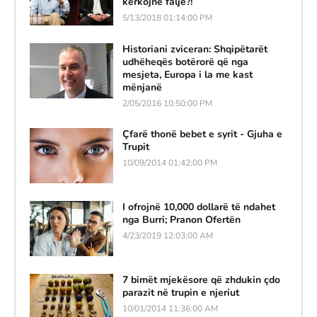
kërkojnë falje?!
5/13/2018 01:14:00 PM
Historiani zviceran: Shqipëtarët
udhëheqës botërorë që nga
mesjeta, Europa i la me kast
mënjanë
2/05/2016 10:50:00 PM
Çfarë thonë bebet e syrit - Gjuha e
Trupit
10/09/2014 01:42:00 PM
I ofrojnë 10,000 dollarë të ndahet
nga Burri; Pranon Ofertën
4/23/2019 12:03:00 AM
7 bimët mjekësore që zhdukin çdo
parazit në trupin e njeriut
10/01/2014 11:36:00 AM