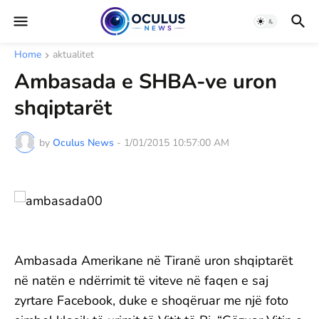
Home
aktualitet
Ambasada e SHBA-ve uron
shqiptarët
by
Oculus News
-
1/01/2015 10:57:00 AM
Ambasada Amerikane në Tiranë uron shqiptarët
në natën e ndërrimit të viteve në faqen e saj
zyrtare Facebook, duke e shoqëruar me një foto