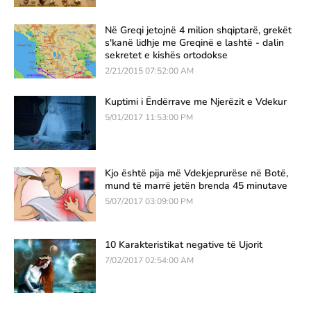
Në Greqi jetojnë 4 milion shqiptarë, grekët
s'kanë lidhje me Greqinë e lashtë - dalin
sekretet e kishës ortodokse
2/21/2015 07:52:00 AM
Kuptimi i Ëndërrave me Njerëzit e Vdekur
5/01/2017 11:53:00 PM
Kjo është pija më Vdekjeprurëse në Botë,
mund të marrë jetën brenda 45 minutave
5/07/2017 03:09:00 PM
10 Karakteristikat negative të Ujorit
7/02/2017 02:54:00 AM