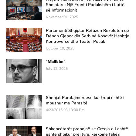
Shqiptare: Një Front i Padukshëm i Luftës
së Informacionit
November 01, 2025
Parlamenti Shqiptar Refuzon Rezolutën që
Dënon Gjenocidin Serb në Kosovë: Heshtje
Kontroverse dhe Teatër Politik
October 19, 2025
"𝐌𝐚𝐥𝐥𝐤𝐢𝐦"
July 12, 2025
Shenjat Paralajmëruese kur trupi është i
mbushur me Parazitë
4/23/2016 03:13:00 PM
Shkencëtarët pranojnë se Greqia e Lashtë
është shpikur prej tyre, kërkojnë falje?!