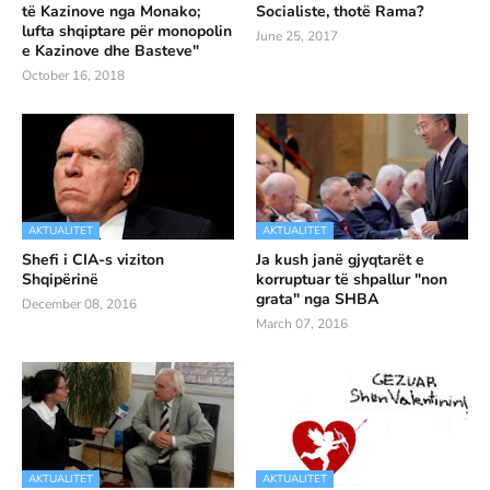
të Kazinove nga Monako;
Socialiste, thotë Rama?
lufta shqiptare për monopolin
June 25, 2017
e Kazinove dhe Basteve"
October 16, 2018
AKTUALITET
AKTUALITET
Shefi i CIA-s viziton
Ja kush janë gjyqtarët e
Shqipërinë
korruptuar të shpallur "non
grata" nga SHBA
December 08, 2016
March 07, 2016
AKTUALITET
AKTUALITET