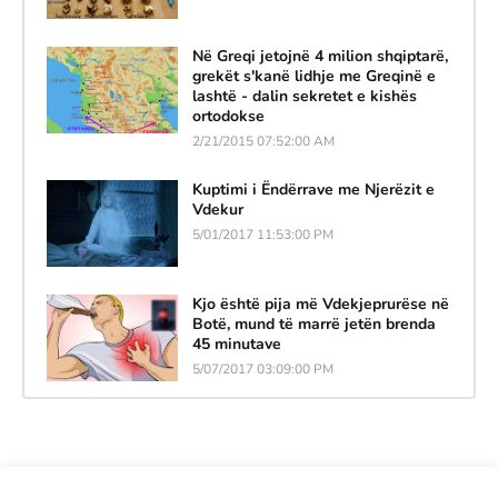
Në Greqi jetojnë 4 milion shqiptarë,
grekët s'kanë lidhje me Greqinë e
lashtë - dalin sekretet e kishës
ortodokse
2/21/2015 07:52:00 AM
Kuptimi i Ëndërrave me Njerëzit e
Vdekur
5/01/2017 11:53:00 PM
Kjo është pija më Vdekjeprurëse në
Botë, mund të marrë jetën brenda
45 minutave
5/07/2017 03:09:00 PM