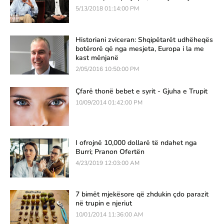
5/13/2018 01:14:00 PM
Historiani zviceran: Shqipëtarët udhëheqës
botërorë që nga mesjeta, Europa i la me
kast mënjanë
2/05/2016 10:50:00 PM
Çfarë thonë bebet e syrit - Gjuha e Trupit
10/09/2014 01:42:00 PM
I ofrojnë 10,000 dollarë të ndahet nga
Burri; Pranon Ofertën
4/23/2019 12:03:00 AM
7 bimët mjekësore që zhdukin çdo parazit
në trupin e njeriut
10/01/2014 11:36:00 AM