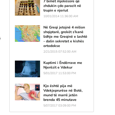
7 bimët mjekësore që
zhdukin çdo parazit në
trupin e njeriut
10/01/2014 11:36:00 AM
Në Greqi jetojnë 4 milion
shqiptarë, grekët s'kanë
lidhje me Greqinë e lashtë
ë
- dalin sekretet e kishës
ortodokse
2/21/2015 07:52:00 AM
Kuptimi i Ëndërrave me
Njerëzit e Vdekur
5/01/2017 11:53:00 PM
Kjo është pija më
Vdekjeprurëse në Botë,
mund të marrë jetën
brenda 45 minutave
5/07/2017 03:09:00 PM