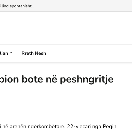
 lind spontanisht...
alian
Rreth Nesh
pion bote në peshngritje
zi në arenën ndërkombëtare. 22-vjecari nga Peqini