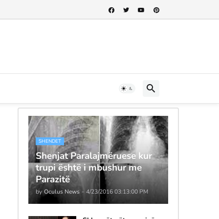
SHENDET
Shenjat Paralajmëruese kur
trupi është i mbushur me
Parazitë
by
Oculus News
-
4/23/2016 03:13:00 PM