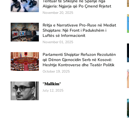
Tentuar të Shkojnë në Spanjë nga
Algjeria: Ngjarja që Po Çmend Rrjetet
November 20, 2025
Rritja e Narrativave Pro-Ruse në Mediat
Shqiptare: Një Front i Padukshëm i
Luftës së Informacionit
November 01, 2025
Parlamenti Shqiptar Refuzon Rezolutën
që Dënon Gjenocidin Serb në Kosovë:
Heshtje Kontroverse dhe Teatër Politik
October 19, 2025
"𝐌𝐚𝐥𝐥𝐤𝐢𝐦"
July 12, 2025