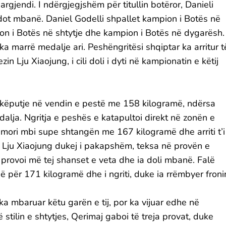
argjendi. I ndërgjegjshëm për titullin botëror, Danieli
 dot mbanë. Daniel Godelli shpallet kampion i Botës në
ion i Botës në shtytje dhe kampion i Botës në dygarësh.
 ka marrë medalje ari. Peshëngritësi shqiptar ka arritur t
 Lju Xiaojung, i cili doli i dyti në kampionatin e këtij
hkëputje në vendin e pestë me 158 kilogramë, ndërsa
alja. Ngritja e peshës e katapultoi direkt në zonën e
mori mbi supe shtangën me 167 kilogramë dhe arriti t’i
zi Lju Xiaojung dukej i pakapshëm, teksa në provën e
 provoi më tej shanset e veta dhe ia doli mbanë. Falë
 për 171 kilogramë dhe i ngriti, duke ia rrëmbyer froni
ka mbaruar këtu garën e tij, por ka vijuar edhe në
 stilin e shtytjes, Qerimaj gaboi të treja provat, duke