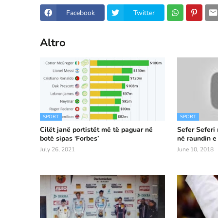
Facebook
Twitter
Altro
SPORT
SPORT
Cilët janë portistët më të paguar në
Sefer Seferi
botë sipas ‘Forbes’
në raundin e
July 26, 2021
June 10, 2018