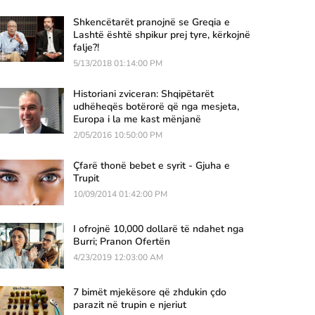
Shkencëtarët pranojnë se Greqia e
Lashtë është shpikur prej tyre, kërkojnë
falje?!
5/13/2018 01:14:00 PM
Historiani zviceran: Shqipëtarët
udhëheqës botërorë që nga mesjeta,
Europa i la me kast mënjanë
2/05/2016 10:50:00 PM
Çfarë thonë bebet e syrit - Gjuha e
Trupit
10/09/2014 01:42:00 PM
I ofrojnë 10,000 dollarë të ndahet nga
Burri; Pranon Ofertën
4/23/2019 12:03:00 AM
7 bimët mjekësore që zhdukin çdo
parazit në trupin e njeriut