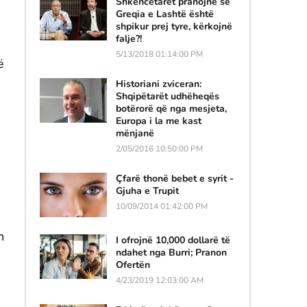
Shkencëtarët pranojnë se
Greqia e Lashtë është
shpikur prej tyre, kërkojnë
falje?!
5/13/2018 01:14:00 PM
ë
Historiani zviceran:
Shqipëtarët udhëheqës
botërorë që nga mesjeta,
Europa i la me kast
mënjanë
2/05/2016 10:50:00 PM
Çfarë thonë bebet e syrit -
Gjuha e Trupit
10/09/2014 01:42:00 PM
n
I ofrojnë 10,000 dollarë të
ndahet nga Burri; Pranon
Ofertën
4/23/2019 12:03:00 AM