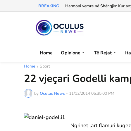
BREAKING
Morali, frika dhe dashuria...
Harmoni verore në Shëngjin: Kur arti
Home
Opinione
Të Rejat
It
Home
Sport
22 vjeçari Godelli kam
by
Oculus News
-
11/12/2014 05:35:00 PM
Ngrihet lart flamuri kuqe