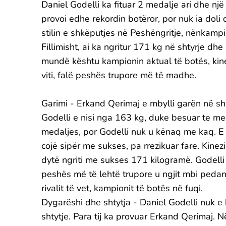
Daniel Godelli ka fituar 2 medalje ari dhe një 
provoi edhe rekordin botëror, por nuk ia doli
stilin e shkëputjes në Peshëngritje, nënkamp
Fillimisht, ai ka ngritur 171 kg në shtyrje dhe
mundë kështu kampionin aktual të botës, kinezin
viti, falë peshës trupore më të madhe.
Garimi - Erkand Qerimaj e mbylli garën në s
Godelli e nisi nga 163 kg, duke besuar te med
medaljes, por Godelli nuk u kënaq me kaq. E 
cojë sipër me sukses, pa rrezikuar fare. Kine
dytë ngriti me sukses 171 kilogramë. Godelli
peshës më të lehtë trupore u ngjit mbi pedanë
rivalit të vet, kampionit të botës në fuqi.
Dygarëshi dhe shtytja - Daniel Godelli nuk e 
shtytje. Para tij ka provuar Erkand Qerimaj. Në