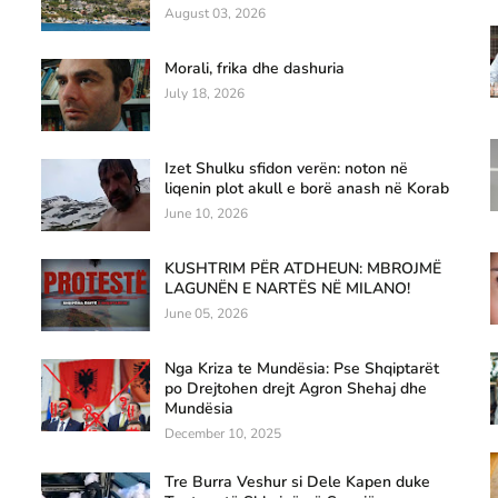
August 03, 2026
Morali, frika dhe dashuria
July 18, 2026
Izet Shulku sfidon verën: noton në
liqenin plot akull e borë anash në Korab
June 10, 2026
KUSHTRIM PËR ATDHEUN: MBROJMË
LAGUNËN E NARTËS NË MILANO!
June 05, 2026
Nga Kriza te Mundësia: Pse Shqiptarët
po Drejtohen drejt Agron Shehaj dhe
Mundësia
December 10, 2025
Tre Burra Veshur si Dele Kapen duke