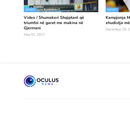
SPORT
SPORT
Video / Shumakeri Shqiptarë që
Kampjonja Ma
triumfoi në garat me makina në
xhudistja më 
Gjermani
December 25, 
May 01, 2017