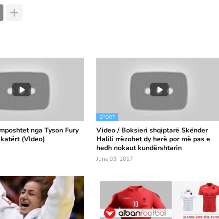
SPORT
 mposhtet nga Tyson Fury
Video / Boksieri shqiptarë Skënder
 katërt (VIdeo)
Halili rrëzohet dy herë por më pas e
hedh nokaut kundërshtarin
June 03, 2017