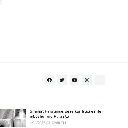
Shenjat Paralajmëruese kur trupi është i
mbushur me Parazitë
4/23/2016 03:13:00 PM