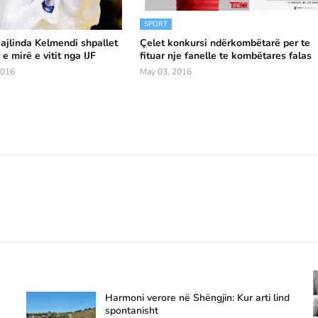
SPORT
jlinda Kelmendi shpallet
Çelet konkursi ndërkombëtarë per te
e mirë e vitit nga IJF
fituar nje fanelle te kombëtares falas
2016
May 03, 2016
Harmoni verore në Shëngjin: Kur arti lind
spontanisht