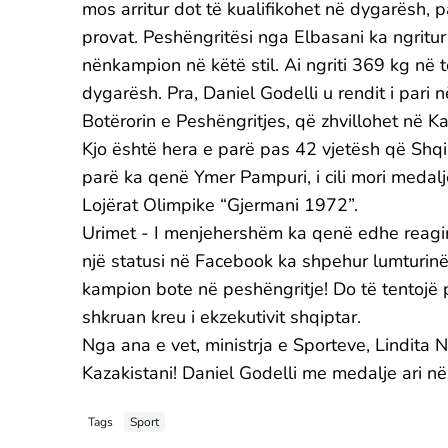
mos arritur dot të kualifikohet në dygarësh, 
provat. Peshëngritësi nga Elbasani ka ngritu
nënkampion në këtë stil. Ai ngriti 369 kg në
dygarësh. Pra, Daniel Godelli u rendit i pari në
Botërorin e Peshëngritjes, që zhvillohet në Ka
Kjo është hera e parë pas 42 vjetësh që Shqi
parë ka qenë Ymer Pampuri, i cili mori medalje
Lojërat Olimpike “Gjermani 1972”.
Urimet - I menjehershëm ka qenë edhe reagim
një statusi në Facebook ka shpehur lumturinë e 
kampion bote në peshëngritje! Do të tentojë p
shkruan kreu i ekzekutivit shqiptar.
Nga ana e vet, ministrja e Sporteve, Lindita 
Kazakistani! Daniel Godelli me medalje ari në
Tags
Sport