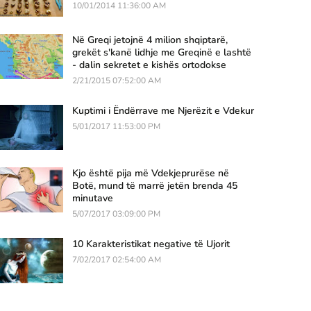
10/01/2014 11:36:00 AM
Në Greqi jetojnë 4 milion shqiptarë,
grekët s'kanë lidhje me Greqinë e lashtë
- dalin sekretet e kishës ortodokse
2/21/2015 07:52:00 AM
Kuptimi i Ëndërrave me Njerëzit e Vdekur
5/01/2017 11:53:00 PM
Kjo është pija më Vdekjeprurëse në
Botë, mund të marrë jetën brenda 45
minutave
5/07/2017 03:09:00 PM
10 Karakteristikat negative të Ujorit
7/02/2017 02:54:00 AM