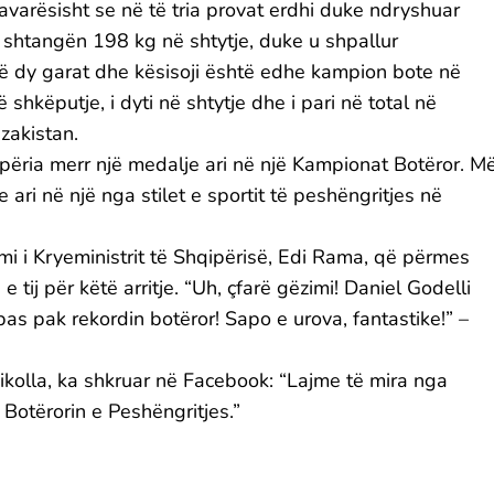
pavarësisht se në të tria provat erdhi duke ndryshuar
r shtangën 198 kg në shtytje, duke u shpallur
 të dy garat dhe kësisoji është edhe kampion bote në
 shkëputje, i dyti në shtytje dhe i pari në total në
zakistan.
përia merr një medalje ari në një Kampionat Botëror. M
 ari në një nga stilet e sportit të peshëngritjes në
i i Kryeministrit të Shqipërisë, Edi Rama, që përmes
tij për këtë arritje. “Uh, çfarë gëzimi! Daniel Godelli
as pak rekordin botëror! Sapo e urova, fantastike!” –
Nikolla, ka shkruar në Facebook: “Lajme të mira nga
 Botërorin e Peshëngritjes.”