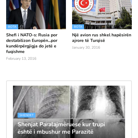
BOTA
BOTA
Shefi i NATO-s: Rusia por
Një avion rus shkel hapësirën
destabilizon Europën...por
ajrore të Turqisë
kundërpërgjigja do jetë e
January 30, 2016
fuqishme
February 13, 2016
SHENDET
Shenjat Paralajmëruese kur trupi
është i mbushur me Parazitë