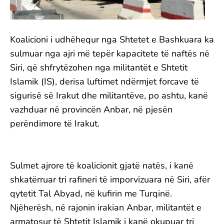
Koalicioni i udhëhequr nga Shtetet e Bashkuara ka
sulmuar nga ajri më tepër kapacitete të naftës në
Siri, që shfrytëzohen nga militantët e Shtetit
Islamik (IS), derisa luftimet ndërmjet forcave të
sigurisë së Irakut dhe militantëve, po ashtu, kanë
vazhduar në provincën Anbar, në pjesën
perëndimore të Irakut.
Sulmet ajrore të koalicionit gjatë natës, i kanë
shkatërruar tri rafineri të imporvizuara në Siri, afër
qytetit Tal Abyad, në kufirin me Turqinë.
Njëherësh, në rajonin irakian Anbar, militantët e
armatosur të Shtetit Islamik i kanë okupuar tri