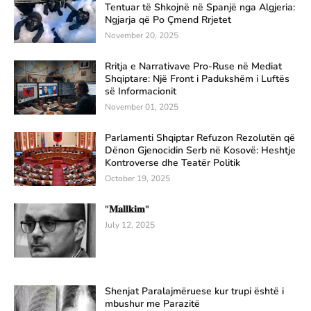
Tentuar të Shkojnë në Spanjë nga Algjeria:
Ngjarja që Po Çmend Rrjetet
November 20, 2025
Rritja e Narrativave Pro-Ruse në Mediat
Shqiptare: Një Front i Padukshëm i Luftës
së Informacionit
November 01, 2025
Parlamenti Shqiptar Refuzon Rezolutën që
Dënon Gjenocidin Serb në Kosovë: Heshtje
Kontroverse dhe Teatër Politik
October 19, 2025
"𝐌𝐚𝐥𝐥𝐤𝐢𝐦"
July 12, 2025
Shenjat Paralajmëruese kur trupi është i
mbushur me Parazitë