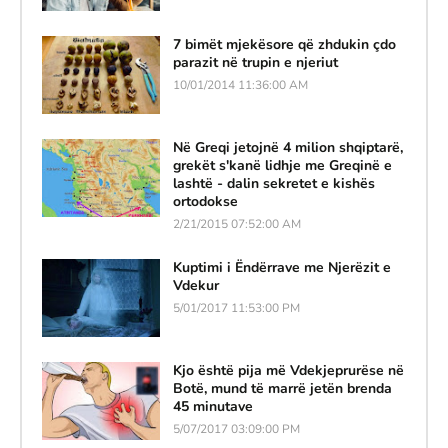
7 bimët mjekësore që zhdukin çdo
parazit në trupin e njeriut
10/01/2014 11:36:00 AM
Në Greqi jetojnë 4 milion shqiptarë,
grekët s'kanë lidhje me Greqinë e
lashtë - dalin sekretet e kishës
ortodokse
2/21/2015 07:52:00 AM
Kuptimi i Ëndërrave me Njerëzit e
Vdekur
5/01/2017 11:53:00 PM
Kjo është pija më Vdekjeprurëse në
Botë, mund të marrë jetën brenda
45 minutave
5/07/2017 03:09:00 PM