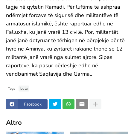
lagje në qytetin Ramadi. Për luftime të ashpraa
ndërmjet forcave të sigurisë dhe militantëve të
armatosur islamikë, është raportuar edhe në
Falluxha, ku janë vrarë 13 civilë. Por, militantët
janë janë detyruar të tërhiqen në përpjekje për të
hyrë në Amiriya, ku zyrtarët irakianë thonë se 12
militantë janë vrarë nga sulmet ajrore. Sipas
raporteve, ka pasur përleshje edhe në
vendbanimet Saqlavija dhe Garma..
Tags
bota
Facebook
Altro