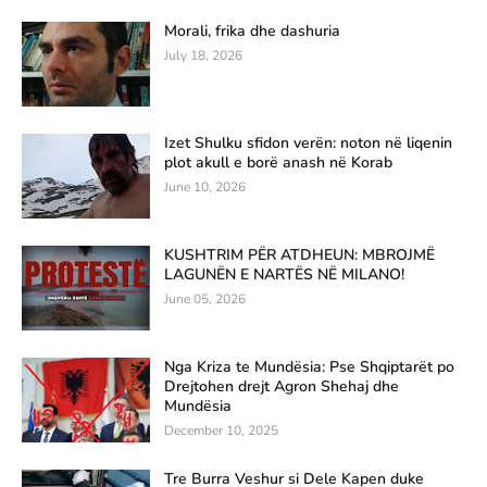
Morali, frika dhe dashuria
July 18, 2026
Izet Shulku sfidon verën: noton në liqenin
plot akull e borë anash në Korab
June 10, 2026
KUSHTRIM PËR ATDHEUN: MBROJMË
LAGUNËN E NARTËS NË MILANO!
June 05, 2026
Nga Kriza te Mundësia: Pse Shqiptarët po
Drejtohen drejt Agron Shehaj dhe
Mundësia
December 10, 2025
Tre Burra Veshur si Dele Kapen duke