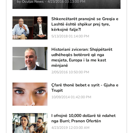
by
Oculus News
-
4/23/2016 03:13:00 PM
Shkencëtarët pranojnë se Greqia e
Lashtë është shpikur prej tyre,
kërkojnë falje?!
5/13/2018 01:14:00 PM
Historiani zviceran: Shqipëtarët
udhëheqës botërorë që nga
mesjeta, Europa i la me kast
mënjanë
2/05/2016 10:50:00 PM
Çfarë thonë bebet e syrit - Gjuha e
Trupit
10/09/2014 01:42:00 PM
I ofrojnë 10,000 dollarë të ndahet
nga Burri; Pranon Ofertën
4/23/2019 12:03:00 AM