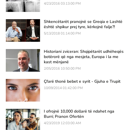
4/23/2016 03:13:00 PM
Shkencëtarët pranojnë se Greqia e Lashtë
është shpikur prej tyre, kërkojnë falje?!
5/13/2018 01:14:00 PM
Historiani zviceran: Shqipëtarët udhëheqës
botërorë që nga mesjeta, Europa i la me
kast mënjanë
2/05/2016 10:50:00 PM
Çfarë thonë bebet e syrit - Gjuha e Trupit
10/09/2014 01:42:00 PM
I ofrojnë 10,000 dollarë të ndahet nga
Burri; Pranon Ofertën
4/23/2019 12:03:00 AM