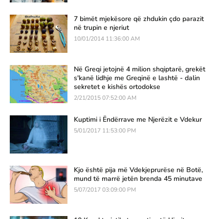
7 bimët mjekësore që zhdukin çdo parazit
në trupin e njeriut
10/01/2014 11:36:00 AM
Në Greqi jetojnë 4 milion shqiptarë, grekët
s'kanë lidhje me Greqinë e lashtë - dalin
sekretet e kishës ortodokse
2/21/2015 07:52:00 AM
Kuptimi i Ëndërrave me Njerëzit e Vdekur
5/01/2017 11:53:00 PM
Kjo është pija më Vdekjeprurëse në Botë,
mund të marrë jetën brenda 45 minutave
5/07/2017 03:09:00 PM