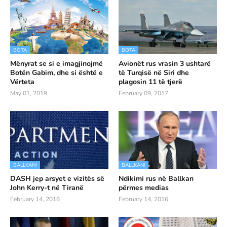
BOTA
BOTA
Mënyrat se si e imagjinojmë
Avionët rus vrasin 3 ushtarë
Botën Gabim, dhe si është e
të Turqisë në Siri dhe
Vërteta
plagosin 11 të tjerë
May 01, 2019
February 09, 2017
BALLKANI
BALLKANI
DASH jep arsyet e vizitës së
Ndikimi rus në Ballkan
John Kerry-t në Tiranë
përmes medias
February 14, 2016
February 14, 2016