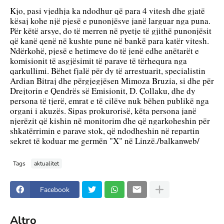
Kjo, pasi vjedhja ka ndodhur që para 4 vitesh dhe gjatë 
kësaj kohe një pjesë e punonjësve janë larguar nga puna. 
Për këtë arsye, do të merren në pyetje të gjithë punonjësit 
që kanë qenë në kushte pune në bankë para katër vitesh. 
Ndërkohë, pjesë e hetimeve do të jenë edhe anëtarët e 
komisionit të asgjësimit të parave të tërhequra nga 
qarkullimi. Bëhet fjalë për dy të arrestuarit, specialistin 
Ardian Bitraj dhe përgjegjësen Mimoza Bruzia, si dhe për 
Drejtorin e Qendrës së Emisionit, D. Çollaku, dhe dy 
persona të tjerë, emrat e të cilëve nuk bëhen publikë nga 
organi i akuzës. Sipas prokurorisë, këta persona janë 
njerëzit që kishin në monitorim dhe që ngarkoheshin për 
shkatërrimin e parave stok, që ndodheshin në repartin 
sekret të koduar me germën "X" në Linzë./balkanweb/
Tags
aktualitet
Facebook
Altro