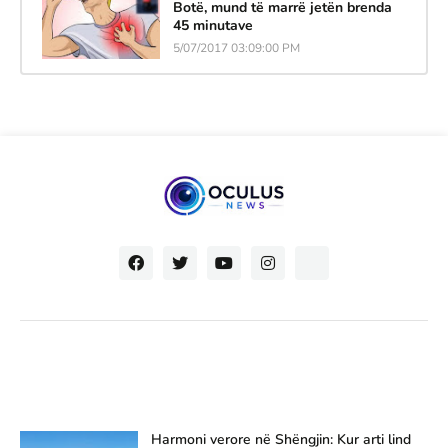
Botë, mund të marrë jetën brenda
45 minutave
5/07/2017 03:09:00 PM
Harmoni verore në Shëngjin: Kur arti lind