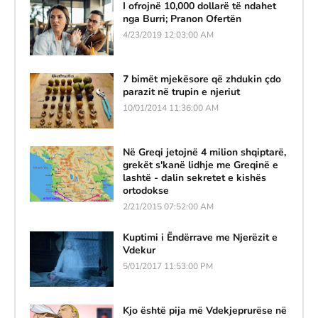
I ofrojnë 10,000 dollarë të ndahet
nga Burri; Pranon Ofertën
4/23/2019 12:03:00 AM
7 bimët mjekësore që zhdukin çdo
parazit në trupin e njeriut
10/01/2014 11:36:00 AM
Në Greqi jetojnë 4 milion shqiptarë,
grekët s'kanë lidhje me Greqinë e
lashtë - dalin sekretet e kishës
ortodokse
2/21/2015 07:52:00 AM
Kuptimi i Ëndërrave me Njerëzit e
Vdekur
5/01/2017 11:53:00 PM
Kjo është pija më Vdekjeprurëse në