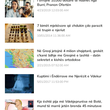
I ofrojnë 10,000 dollarë të ndahet nga
Burri; Pranon Ofertën
4/23/2019 12:03:00 AM
7 bimët mjekësore që zhdukin çdo parazit
në trupin e njeriut
10/01/2014 11:36:00 AM
Në Greqi jetojnë 4 milion shqiptarë, grekët
s'kanë lidhje me Greqinë e lashtë - dalin
sekretet e kishës ortodokse
2/21/2015 07:52:00 AM
Kuptimi i Ëndërrave me Njerëzit e Vdekur
5/01/2017 11:53:00 PM
Kjo është pija më Vdekjeprurëse në Botë,
mund të marrë jetën brenda 45 minutave