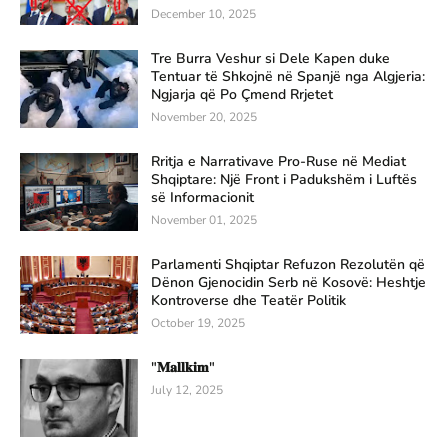
December 10, 2025
Tre Burra Veshur si Dele Kapen duke
Tentuar të Shkojnë në Spanjë nga Algjeria:
Ngjarja që Po Çmend Rrjetet
November 20, 2025
Rritja e Narrativave Pro-Ruse në Mediat
Shqiptare: Një Front i Padukshëm i Luftës
së Informacionit
November 01, 2025
Parlamenti Shqiptar Refuzon Rezolutën që
Dënon Gjenocidin Serb në Kosovë: Heshtje
Kontroverse dhe Teatër Politik
October 19, 2025
"𝐌𝐚𝐥𝐥𝐤𝐢𝐦"
July 12, 2025