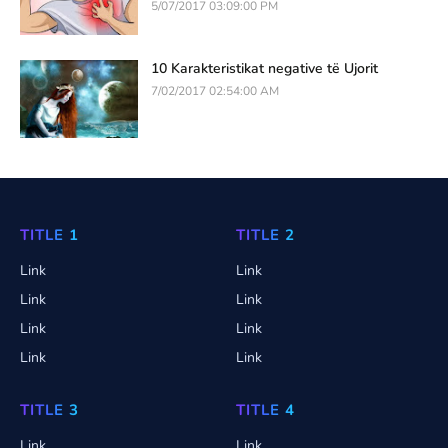
5/07/2017 03:09:00 PM
10 Karakteristikat negative të Ujorit
7/02/2017 02:54:00 AM
TITLE 1
TITLE 2
Link
Link
Link
Link
Link
Link
Link
Link
TITLE 3
TITLE 4
Link
Link