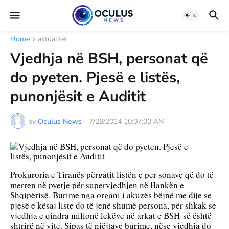
Home
aktualitet
Vjedhja në BSH, personat që
do pyeten. Pjesë e listës,
punonjësit e Auditit
by
Oculus News
-
7/28/2014 10:07:00 AM
Prokuroria e Tiranës përgatit listën e per sonave që do të 
merren në pyetje për supervjedhjen në Bankën e 
Shqipërisë. Burime nga organi i akuzës bëjnë me dije se 
pjesë e kësaj liste do të jenë shumë persona, për shkak se 
vjedhja e qindra milionë lekëve në arkat e BSH-së është 
shtrirë në vite. Sipas të njëjtave burime, nëse vjedhja do 