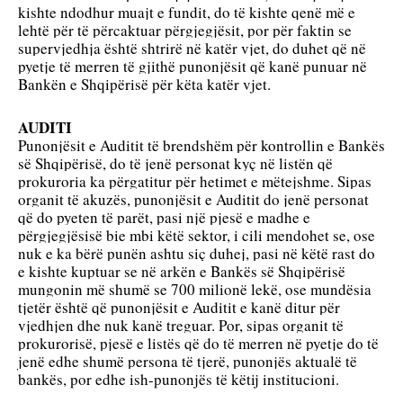
kishte ndodhur muajt e fundit, do të kishte qenë më e 
lehtë për të përcaktuar përgjegjësit, por për faktin se 
supervjedhja është shtrirë në katër vjet, do duhet që në 
pyetje të merren të gjithë punonjësit që kanë punuar në 
Bankën e Shqipërisë për këta katër vjet. 
AUDITI
Punonjësit e Auditit të brendshëm për kontrollin e Bankës 
së Shqipërisë, do të jenë personat kyç në listën që 
prokuroria ka përgatitur për hetimet e mëtejshme. Sipas 
organit të akuzës, punonjësit e Auditit do jenë personat 
që do pyeten të parët, pasi një pjesë e madhe e 
përgjegjësisë bie mbi këtë sektor, i cili mendohet se, ose 
nuk e ka bërë punën ashtu siç duhej, pasi në këtë rast do 
e kishte kuptuar se në arkën e Bankës së Shqipërisë 
mungonin më shumë se 700 milionë lekë, ose mundësia 
tjetër është që punonjësit e Auditit e kanë ditur për 
vjedhjen dhe nuk kanë treguar. Por, sipas organit të 
prokurorisë, pjesë e listës që do të merren në pyetje do të 
jenë edhe shumë persona të tjerë, punonjës aktualë të 
bankës, por edhe ish-punonjës të këtij institucioni. 