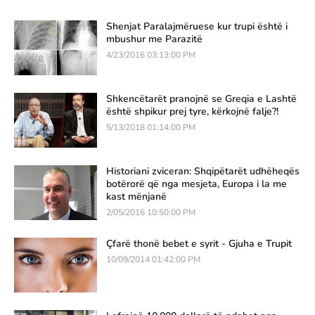
Shenjat Paralajmëruese kur trupi është i
mbushur me Parazitë
4/23/2016 03:13:00 PM
Shkencëtarët pranojnë se Greqia e Lashtë
është shpikur prej tyre, kërkojnë falje?!
5/13/2018 01:14:00 PM
Historiani zviceran: Shqipëtarët udhëheqës
botërorë që nga mesjeta, Europa i la me
kast mënjanë
2/05/2016 10:50:00 PM
Çfarë thonë bebet e syrit - Gjuha e Trupit
10/09/2014 01:42:00 PM