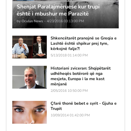
Shenjat Paralajmëruese kur trupi
është i mbushur me Parazitë
by
Oculus News
-
4/23/2016 03:13:00 PM
Shkencëtarët pranojnë se Greqia e
Lashtë është shpikur prej tyre,
kërkojnë falje?!
5/13/2018 01:14:00 PM
Historiani zviceran: Shqipëtarët
udhëheqës botërorë që nga
mesjeta, Europa i la me kast
mënjanë
2/05/2016 10:50:00 PM
Çfarë thonë bebet e syrit - Gjuha e
Trupit
10/09/2014 01:42:00 PM