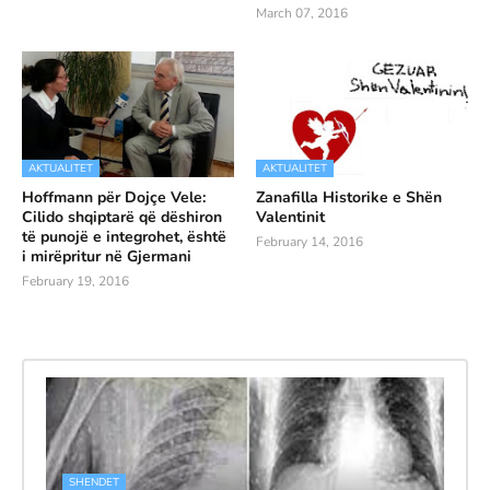
March 07, 2016
AKTUALITET
AKTUALITET
Hoffmann për Dojçe Vele:
Zanafilla Historike e Shën
Cilido shqiptarë që dëshiron
Valentinit
të punojë e integrohet, është
February 14, 2016
i mirëpritur në Gjermani
February 19, 2016
SHENDET