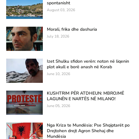
spontanisht
August 03, 2026
Morali, frika dhe dashuria
July 18, 2026
Izet Shulku sfidon verën: noton në liqenin
plot akull e borë anash në Korab
June 10, 2026
KUSHTRIM PËR ATDHEUN: MBROJMË
LAGUNËN E NARTËS NË MILANO!
June 05, 2026
Nga Kriza te Mundësia: Pse Shqiptarët po
Drejtohen drejt Agron Shehaj dhe
Mundësia