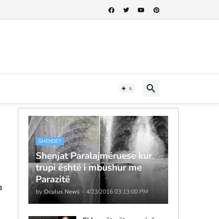
SHENDET
Shenjat Paralajmëruese kur
trupi është i mbushur me
Parazitë
 
by
Oculus News
-
4/23/2016 03:13:00 PM