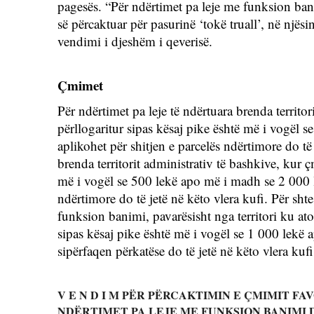
pagesës. “Për ndërtimet pa leje me funksion bani
së përcaktuar për pasurinë ‘tokë truall’, në njës
vendimi i djeshëm i qeverisë. 
Çmimet
Për ndërtimet pa leje të ndërtuara brenda territo
përllogaritur sipas kësaj pike është më i vogël 
aplikohet për shitjen e parcelës ndërtimore do të 
brenda territorit administrativ të bashkive, kur ç
më i vogël se 500 lekë apo më i madh se 2 000 le
ndërtimore do të jetë në këto vlera kufi. Për sht
funksion banimi, pavarësisht nga territori ku ato 
sipas kësaj pike është më i vogël se 1 000 lekë 
sipërfaqen përkatëse do të jetë në këto vlera kufi
V E N D I M PËR PËRCAKTIMIN E ÇMIMIT FA
NDËRTIMET PA LEJE ME FUNKSION BANIMI D