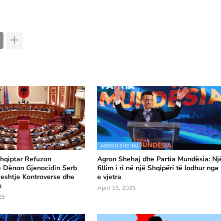
AGRON SHEHAJ
hqiptar Refuzon
Agron Shehaj dhe Partia Mundësia: Nj
ë Dënon Gjenocidin Serb
fillim i ri në një Shqipëri të lodhur nga
eshtje Kontroverse dhe
e vjetra
k
April 15, 2025
25