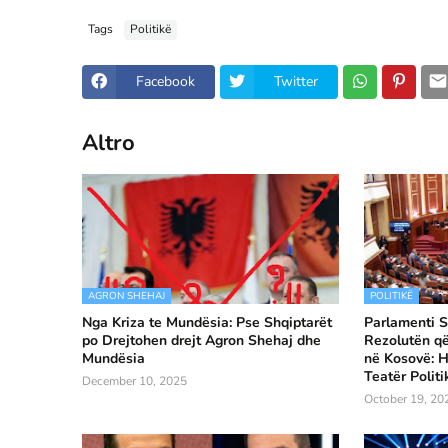
Tags
Politikë
Facebook
Twitter
Altro
AGRON SHEHAJ
POLITIKË
Nga Kriza te Mundësia: Pse Shqiptarët
Parlamenti S
po Drejtohen drejt Agron Shehaj dhe
Rezolutën q
Mundësia
në Kosovë: H
Teatër Politi
December 10, 2025
October 19, 20