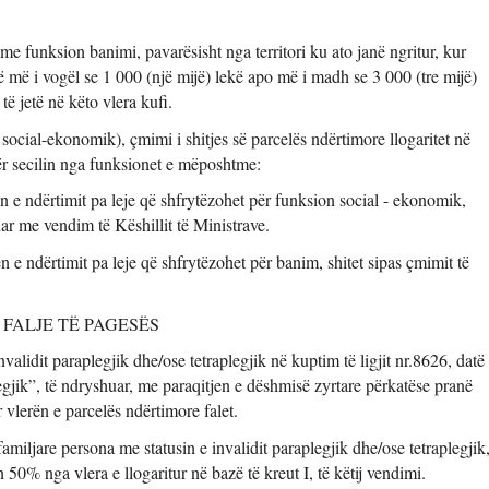
me funksion banimi, pavarësisht nga territori ku ato janë ngritur, kur 
ë më i vogël se 1 000 (një mijë) lekë apo më i madh se 3 000 (tre mijë) 
ë jetë në këto vlera kufi. 
social-ekonomik), çmimi i shitjes së parcelës ndërtimore llogaritet në 
për secilin nga funksionet e mëposhtme: 
n e ndërtimit pa leje që shfrytëzohet për funksion social - ekonomik, 
atuar me vendim të Këshillit të Ministrave. 
 e ndërtimit pa leje që shfrytëzohet për banim, shitet sipas çmimit të 
 FALJE TË PAGESËS 
validit paraplegjik dhe/ose tetraplegjik në kuptim të ligjit nr.8626, datë 
egjik”, të ndryshuar, me paraqitjen e dëshmisë zyrtare përkatëse pranë 
 vlerën e parcelës ndërtimore falet. 
miljare persona me statusin e invalidit paraplegjik dhe/ose tetraplegjik,
50% nga vlera e llogaritur në bazë të kreut I, të këtij vendimi. 