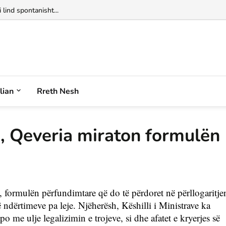
alian
Rreth Nesh
, Qeveria miraton formulën
e, formulën përfundimtare që do të përdoret në përllogaritjen
ë ndërtimeve pa leje. Njëherësh, Këshilli i Ministrave ka 
o me ulje legalizimin e trojeve, si dhe afatet e kryerjes së 