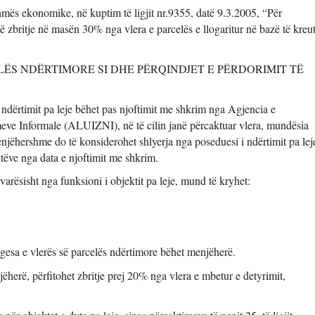
hmës ekonomike, në kuptim të ligjit nr.9355, datë 9.3.2005, “Për 
 zbritje në masën 30% nga vlera e parcelës e llogaritur në bazë të kreut
LËS NDËRTIMORE SI DHE PËRQINDJET E PËRDORIMIT TË 
 ndërtimit pa leje bëhet pas njoftimit me shkrim nga Agjencia e 
eve Informale (ALUIZNI), në të cilin janë përcaktuar vlera, mundësia 
enjëhershme do të konsiderohet shlyerja nga poseduesi i ndërtimit pa leje
itëve nga data e njoftimit me shkrim. 
varësisht nga funksioni i objektit pa leje, mund të kryhet: 
gesa e vlerës së parcelës ndërtimore bëhet menjëherë. 
herë, përfitohet zbritje prej 20% nga vlera e mbetur e detyrimit, 