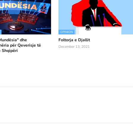
OPINION
"Mundësia" dhe
Foltorja e Djallit
ria për Qeverisje të
December 13, 2021
 Shqipëri