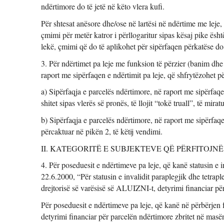
ndërtimore do të jetë në këto vlera kufi. 
Për shtesat anësore dhe/ose në lartësi në ndërtime me leje, 
çmimi për metër katror i përllogaritur sipas kësaj pike ësht
lekë, çmimi që do të aplikohet për sipërfaqen përkatëse do t
3. Për ndërtimet pa leje me funksion të përzier (banim dhe 
raport me sipërfaqen e ndërtimit pa leje, që shfrytëzohet 
a) Sipërfaqja e parcelës ndërtimore, në raport me sipërfaqe
shitet sipas vlerës së pronës, të llojit “tokë truall”, të mir
b) Sipërfaqja e parcelës ndërtimore, në raport me sipërfaqen
përcaktuar në pikën 2, të këtij vendimi. 
II. KATEGORITË E SUBJEKTEVE QË PËRFITOJNË
4. Për poseduesit e ndërtimeve pa leje, që kanë statusin e in
22.6.2000, “Për statusin e invalidit paraplegjik dhe tetrapl
drejtorisë së varësisë së ALUIZNI-t, detyrimi financiar për
Për poseduesit e ndërtimeve pa leje, që kanë në përbërjen fa
detyrimi financiar për parcelën ndërtimore zbritet në masën 