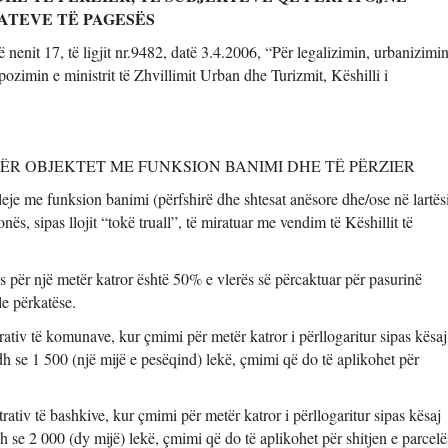
FATEVE TË PAGESËS
 nenit 17, të ligjit nr.9482, datë 3.4.2006, “Për legalizimin, urbanizimin
ozimin e ministrit të Zhvillimit Urban dhe Turizmit, Këshilli i 
 PËR OBJEKTET ME FUNKSION BANIMI DHE TË PËRZIER 
leje me funksion banimi (përfshirë dhe shtesat anësore dhe/ose në lartësi
ës, sipas llojit “tokë truall”, të miratuar me vendim të Këshillit të 
s për një metër katror është 50% e vlerës së përcaktuar për pasurinë 
le përkatëse. 
trativ të komunave, kur çmimi për metër katror i përllogaritur sipas kësaj 
h se 1 500 (një mijë e pesëqind) lekë, çmimi që do të aplikohet për 
trativ të bashkive, kur çmimi për metër katror i përllogaritur sipas kësaj 
 se 2 000 (dy mijë) lekë, çmimi që do të aplikohet për shitjen e parcelës