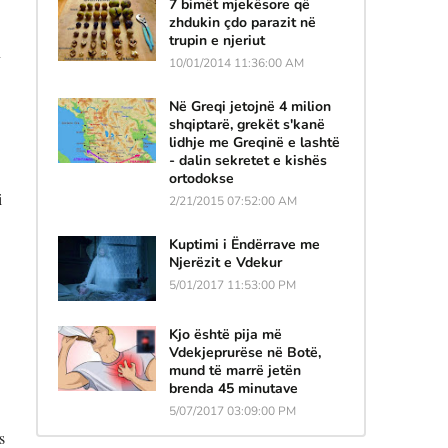
7 bimët mjekësore që
zhdukin çdo parazit në
trupin e njeriut
 
10/01/2014 11:36:00 AM
Në Greqi jetojnë 4 milion
shqiptarë, grekët s'kanë
lidhje me Greqinë e lashtë
- dalin sekretet e kishës
ortodokse
 
2/21/2015 07:52:00 AM
Kuptimi i Ëndërrave me
Njerëzit e Vdekur
5/01/2017 11:53:00 PM
Kjo është pija më
Vdekjeprurëse në Botë,
mund të marrë jetën
brenda 45 minutave
5/07/2017 03:09:00 PM
 