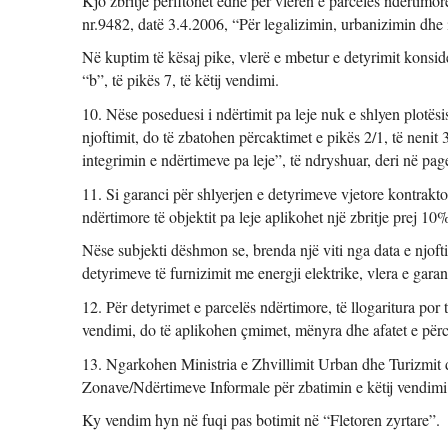
Kjo zbritje përfitohet edhe për vlerën e parcelës ndërtimore 
nr.9482, datë 3.4.2006, “Për legalizimin, urbanizimin dhe 
Në kuptim të kësaj pike, vlerë e mbetur e detyrimit konsider
“b”, të pikës 7, të këtij vendimi. 
10. Nëse poseduesi i ndërtimit pa leje nuk e shlyen plotësi
njoftimit, do të zbatohen përcaktimet e pikës 2/1, të nenit 3
integrimin e ndërtimeve pa leje”, të ndryshuar, deri në pages
11. Si garanci për shlyerjen e detyrimeve vjetore kontraktor
ndërtimore të objektit pa leje aplikohet një zbritje prej 10%
Nëse subjekti dëshmon se, brenda një viti nga data e njofti
detyrimeve të furnizimit me energji elektrike, vlera e garanc
12. Për detyrimet e parcelës ndërtimore, të llogaritura por t
vendimi, do të aplikohen çmimet, mënyra dhe afatet e përc
13. Ngarkohen Ministria e Zhvillimit Urban dhe Turizmit d
Zonave/Ndërtimeve Informale për zbatimin e këtij vendimi
Ky vendim hyn në fuqi pas botimit në “Fletoren zyrtare”. 