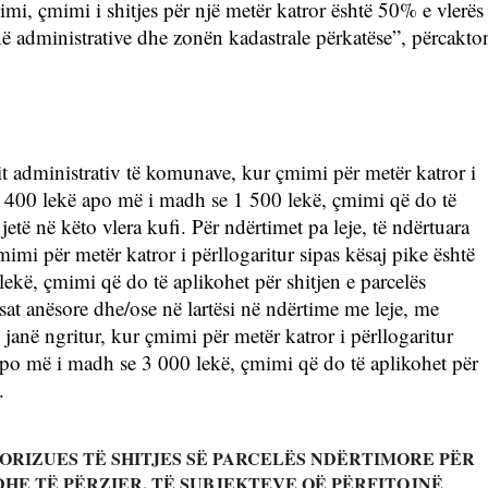
mi, çmimi i shitjes për një metër katror është 50% e vlerës 
inë administrative dhe zonën kadastrale përkatëse”, përcakton
rit administrativ të komunave, kur çmimi për metër katror i 
se 400 lekë apo më i madh se 1 500 lekë, çmimi që do të 
jetë në këto vlera kufi. Për ndërtimet pa leje, të ndërtuara 
mimi për metër katror i përllogaritur sipas kësaj pike është 
kë, çmimi që do të aplikohet për shitjen e parcelës 
esat anësore dhe/ose në lartësi në ndërtime me leje, me 
janë ngritur, kur çmimi për metër katror i përllogaritur 
apo më i madh se 3 000 lekë, çmimi që do të aplikohet për 
. 
VORIZUES TË SHITJES SË PARCELËS NDËRTIMORE PËR 
HE TË PËRZIER, TË SUBJEKTEVE QË PËRFITOJNË 