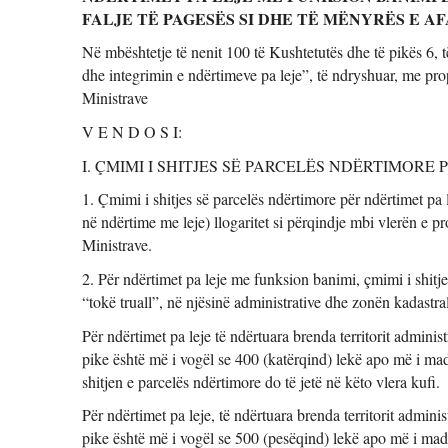
FALJE TË PAGESËS SI DHE TË MËNYRËS E A
Në mbështetje të nenit 100 të Kushtetutës dhe të pikës 6, të
dhe integrimin e ndërtimeve pa leje”, të ndryshuar, me prop
Ministrave 
V E N D O S I: 
I. ÇMIMI I SHITJES SË PARCELËS NDËRTIMORE
1. Çmimi i shitjes së parcelës ndërtimore për ndërtimet pa 
në ndërtime me leje) llogaritet si përqindje mbi vlerën e pron
Ministrave. 
2. Për ndërtimet pa leje me funksion banimi, çmimi i shitje
“tokë truall”, në njësinë administrative dhe zonën kadastra
Për ndërtimet pa leje të ndërtuara brenda territorit adminis
pike është më i vogël se 400 (katërqind) lekë apo më i mad
shitjen e parcelës ndërtimore do të jetë në këto vlera kufi. 
Për ndërtimet pa leje, të ndërtuara brenda territorit adminis
pike është më i vogël se 500 (pesëqind) lekë apo më i madh