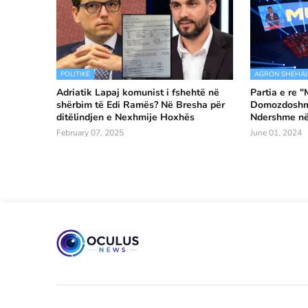
POLITIKË
AGRON SHEHAJ
Adriatik Lapaj komunist i fshehtë në
Partia e re 
shërbim të Edi Ramës? Në Bresha për
Domozdoshmë
ditëlindjen e Nexhmije Hoxhës
Ndershme në
February 07, 2025
June 01, 2024