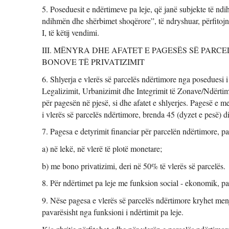
5. Poseduesit e ndërtimeve pa leje, që janë subjekte të ndi
ndihmën dhe shërbimet shoqërore”, të ndryshuar, përfitojnë
I, të këtij vendimi. 
III. MËNYRA DHE AFATET E PAGESËS SË PARCE
BONOVE TË PRIVATIZIMIT 
6. Shlyerja e vlerës së parcelës ndërtimore nga poseduesi i
Legalizimit, Urbanizimit dhe Integrimit të Zonave/Ndërtim
për pagesën në pjesë, si dhe afatet e shlyerjes. Pagesë e m
i vlerës së parcelës ndërtimore, brenda 45 (dyzet e pesë) d
7. Pagesa e detyrimit financiar për parcelën ndërtimore, pa
a) në lekë, në vlerë të plotë monetare; 
b) me bono privatizimi, deri në 50% të vlerës së parcelës. 
8. Për ndërtimet pa leje me funksion social - ekonomik, pa
9. Nëse pagesa e vlerës së parcelës ndërtimore kryhet menjë
pavarësisht nga funksioni i ndërtimit pa leje. 