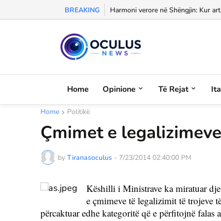
BREAKING
Morali, frika dhe dashuria...
Home
Opinione
Të Rejat
It
Home
Politikë
Çmimet e legalizimeve
by
Tiranasoculus
-
7/23/2014 02:40:00 PM
Këshilli i Ministrave ka miratuar dj
e çmimeve të legalizimit të trojeve t
përcaktuar edhe kategoritë që e përfitojnë falas ap