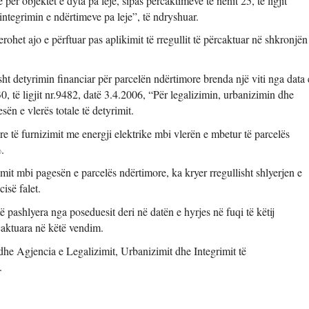
për objektet e dyta pa leje, sipas përcaktimeve të nenit 25, të ligjit 
integrimin e ndërtimeve pa leje”, të ndryshuar. 
ohet ajo e përftuar pas aplikimit të rregullit të përcaktuar në shkronjën 
sht detyrimin financiar për parcelën ndërtimore brenda një viti nga data e
0, të ligjit nr.9482, datë 3.4.2006, “Për legalizimin, urbanizimin dhe 
ën e vlerës totale të detyrimit. 
e të furnizimit me energji elektrike mbi vlerën e mbetur të parcelës 
. 
mit mbi pagesën e parcelës ndërtimore, ka kryer rregullisht shlyerjen e 
isë falet. 
ë pashlyera nga poseduesit deri në datën e hyrjes në fuqi të këtij 
aktuara në këtë vendim. 
he Agjencia e Legalizimit, Urbanizimit dhe Integrimit të 
. 