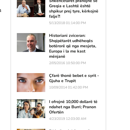
Shkencëtarët pranojnë se
Greqia e Lashtë është
 
shpikur prej tyre, kërkojnë
falje?!
5/13/2018 01:14:00 PM
Historiani zviceran:
Shqipëtarët udhëheqës
botërorë që nga mesjeta,
Europa i la me kast
mënjanë
2/05/2016 10:50:00 PM
Çfarë thonë bebet e syrit -
Gjuha e Trupit
10/09/2014 01:42:00 PM
I ofrojnë 10,000 dollarë të
ndahet nga Burri; Pranon
Ofertën
4/23/2019 12:03:00 AM