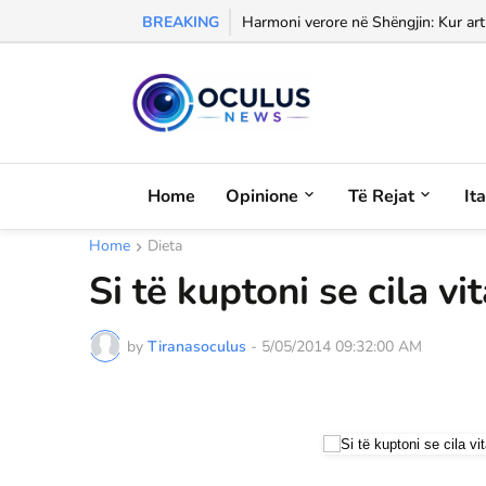
BREAKING
Morali, frika dhe dashuria...
Harmoni verore në Shëngjin: Kur arti
Home
Opinione
Të Rejat
It
Home
Dieta
Si të kuptoni se cila 
by
Tiranasoculus
-
5/05/2014 09:32:00 AM