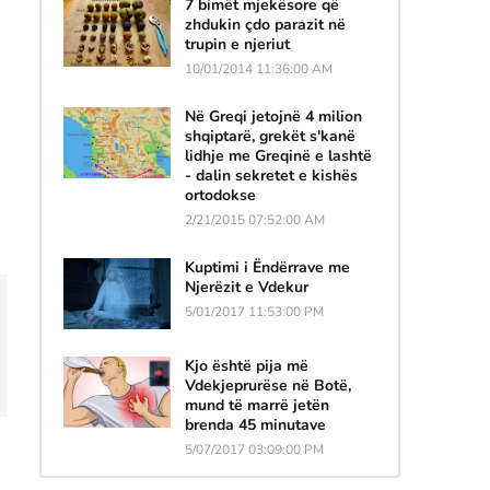
7 bimët mjekësore që
zhdukin çdo parazit në
trupin e njeriut
10/01/2014 11:36:00 AM
Në Greqi jetojnë 4 milion
shqiptarë, grekët s'kanë
lidhje me Greqinë e lashtë
- dalin sekretet e kishës
ortodokse
2/21/2015 07:52:00 AM
Kuptimi i Ëndërrave me
Njerëzit e Vdekur
5/01/2017 11:53:00 PM
Kjo është pija më
Vdekjeprurëse në Botë,
mund të marrë jetën
brenda 45 minutave
D
5/07/2017 03:09:00 PM