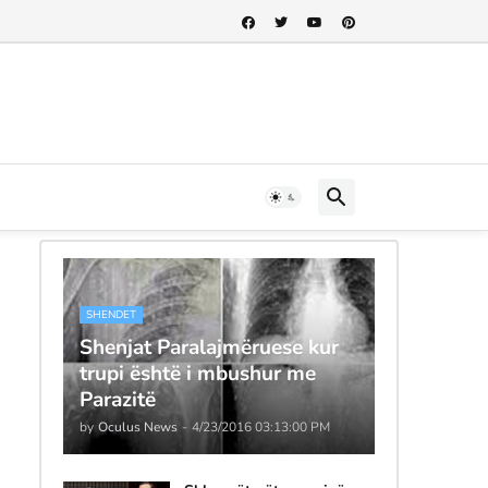
SHENDET
Shenjat Paralajmëruese kur
trupi është i mbushur me
Parazitë
by
Oculus News
-
4/23/2016 03:13:00 PM