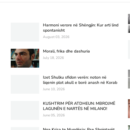
Harmoni verore në Shëngjin: Kur arti lind
spontanisht
August 03, 2026
Morali, frika dhe dashuria
July 18, 2026
Izet Shulku sfidon verën: noton në
liqenin plot akull e borë anash në Korab
June 10, 2026
KUSHTRIM PËR ATDHEUN: MBROJMË
LAGUNËN E NARTËS NË MILANO!
June 05, 2026
Nga Kriza te Mundësia: Pse Shqiptarët