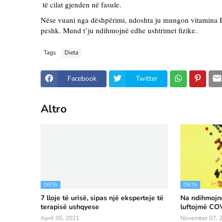
 të cilat gjenden në fasule.
Nëse vuani nga dëshpërimi, ndoshta ju mungon vitamina B
peshk. Mund t’ju ndihmojnë edhe ushtrimet fizike.
.
Tags
Dieta
Facebook
Twitter
Altro
DIETA
DIETA
7 lloje të urisë, sipas një eksperteje të
Na ndihmojnë
terapisë ushqyese
luftojmë CO
April 05, 2021
November 07, 