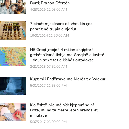
Burri; Pranon Ofertën
4/23/2019 12:03:00 AM
7 bimët mjekësore që zhdukin çdo
parazit në trupin e njeriut
10/01/2014 11:36:00 AM
Në Greqi jetojnë 4 milion shqiptarë,
grekët s'kanë lidhje me Greqinë e lashtë
- dalin sekretet e kishës ortodokse
2/21/2015 07:52:00 AM
Kuptimi i Ëndërrave me Njerëzit e Vdekur
5/01/2017 11:53:00 PM
Kjo është pija më Vdekjeprurëse në
Botë, mund të marrë jetën brenda 45
minutave
5/07/2017 03:09:00 PM