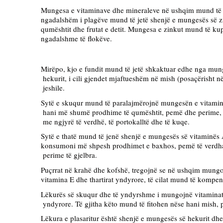
Mungesa e vitaminave dhe 
mineraleve në ushqim mund të
ngadalshëm i plagëve
 mund të jetë shenjë e mungesës 
së z
qumështit dhe frutat e detit. 
Mungesa e zinkut mund të kup
ngadalshme të flokëve.
Mirëpo, kjo e fundit mund të jetë 
shkaktuar edhe nga mun
 hekurit, i cili gjendet mjaftueshëm në mish (posaçërisht 
 jeshile.
Sytë e skuqur mund të paralajmërojnë mungesën e vitaminë
 hani më shumë prodhime të qumështit, pemë dhe perime, 
 me ngjyrë të verdhë, të portokalltë dhe të kuqe.
Sytë e thatë mund të jenë shenjë e mungesës së vitaminës
konsumoni më shpesh prodhimet e baxhos, pemë të verdha 
 perime të gjelbra.
Puçrrat në krahë dhe kofshë, tregojnë se në ushqim mungoj
vitamina E dhe thartirat yndyrore, të cilat mund të kompe
Lëkurës së skuqur dhe të yndyrshme i mungojnë vitaminat 
 yndyrore. Të gjitha këto mund të fitohen nëse hani mish,
Lëkura e plasaritur është shenjë e mungesës së hekurit dhe