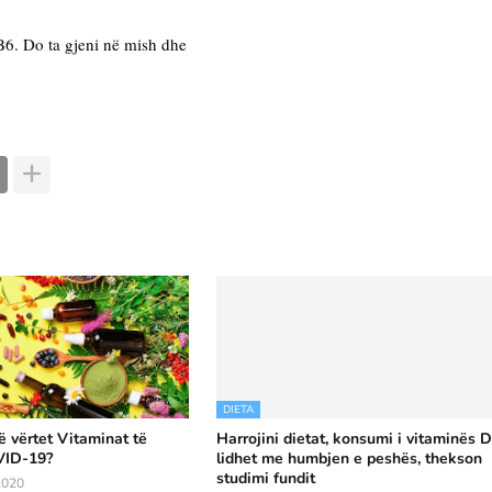
6. Do ta gjeni në mish dhe
DIETA
 vërtet Vitaminat të
Harrojini dietat, konsumi i vitaminës 
VID-19?
lidhet me humbjen e peshës, thekson
studimi fundit
2020