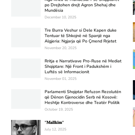
po Drejtohen drejt Agron Shehaj dhe
Mundësia
December 10, 2025
Tre Burra Veshur si Dele Kapen duke
Tentuar të Shkojnë në Spanjë nga
Algjeria: Ngjarja që Po Çmend Rrjetet
November 20, 2025
Rritja e Narrativave Pro-Ruse në Mediat
Shqiptare: Një Front i Padukshëm i
Luftës së Informacionit
November 01, 2025
Parlamenti Shqiptar Refuzon Rezolutën
që Dënon Gjenocidin Serb në Kosovë:
Heshtje Kontroverse dhe Teatër Politik
October 19, 2025
"𝐌𝐚𝐥𝐥𝐤𝐢𝐦"
July 12, 2025