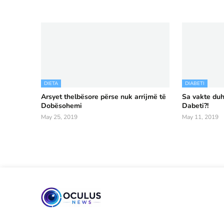
DIETA
DIABETI
Arsyet thelbësore përse nuk arrijmë të
Sa vakte duh
Dobësohemi
Dabeti?!
May 25, 2019
May 11, 2019