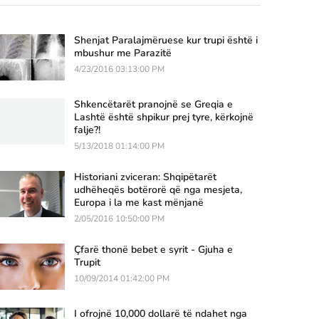
Shenjat Paralajmëruese kur trupi është i
mbushur me Parazitë
4/23/2016 03:13:00 PM
Shkencëtarët pranojnë se Greqia e
Lashtë është shpikur prej tyre, kërkojnë
falje?!
5/13/2018 01:14:00 PM
Historiani zviceran: Shqipëtarët
udhëheqës botërorë që nga mesjeta,
Europa i la me kast mënjanë
2/05/2016 10:50:00 PM
Çfarë thonë bebet e syrit - Gjuha e
Trupit
10/09/2014 01:42:00 PM
I ofrojnë 10,000 dollarë të ndahet nga