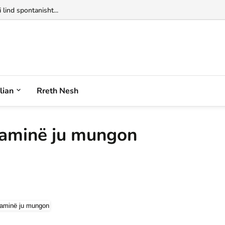
 lind spontanisht...
alian
Rreth Nesh
vitaminë ju mungon