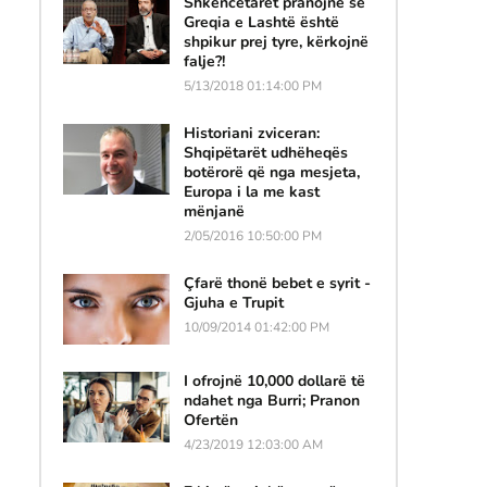
Shkencëtarët pranojnë se
Greqia e Lashtë është
shpikur prej tyre, kërkojnë
falje?!
5/13/2018 01:14:00 PM
Historiani zviceran:
Shqipëtarët udhëheqës
botërorë që nga mesjeta,
Europa i la me kast
mënjanë
2/05/2016 10:50:00 PM
Çfarë thonë bebet e syrit -
Gjuha e Trupit
10/09/2014 01:42:00 PM
I ofrojnë 10,000 dollarë të
ndahet nga Burri; Pranon
Ofertën
4/23/2019 12:03:00 AM