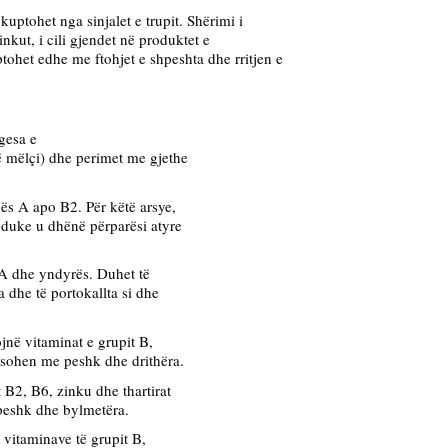
 
kuptohet nga sinjalet e trupit
. 
Shërimi i 
inkut, i cili gjendet në 
produktet 
e 
tohet 
edhe me ftohjet e shpeshta dhe rritjen 
e 
gesa e
në mëlçi) dhe perimet me gjethe
s A apo B2. Për këtë arsye,
duke u dhënë përparësi atyre
 A dhe yndyrës. Duhet të 
dhe të portokallta si dhe
në vitaminat e grupit B, 
nsohen me peshk dhe drithëra.
B2, B6, zinku dhe thartirat
 peshk dhe bylmetëra.
 vitaminave të grupit B,