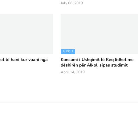
July 06, 2019
ALKOLI
et të hani kur vuani nga
Konsumi i Ushqimit të Keq lidhet me
dëshirën për Alkol, sipas studimit
April 14, 2019